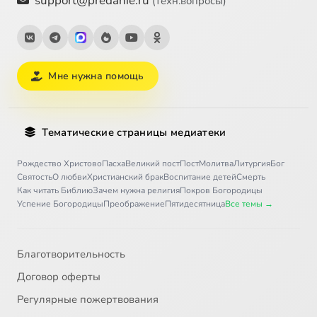
support@predanie.ru
(техн.вопросы)
Мне нужна помощь
Тематические страницы медиатеки
Рождество Христово
Пасха
Великий пост
Пост
Молитва
Литургия
Бог
Святость
О любви
Христианский брак
Воспитание детей
Смерть
Как читать Библию
Зачем нужна религия
Покров Богородицы
Успение Богородицы
Преображение
Пятидесятница
Все темы →
Благотворительность
Договор оферты
Регулярные пожертвования