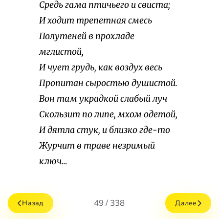
Средь гама птичьего и свиста;
И ходит трепетная смесь
Полутеней в прохладе
мглистой,
И чует грудь, как воздух весь
Пропитан сыростью душистой.
Вон там украдкой слабый луч
Скользит по липе, мхом одетой,
И дятла стук, и близко где-то
Журчит в траве незримый
ключ…
49 / 338
Назад
Далее