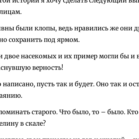
той истории я хочу сделать следующий выв
 лицам.
вны были клопы, ведь нравились же они др
но сохранить под ярмом.
ти двое насекомых и их пример могли бы и 
аснувшую верность!
о написано, пусть так и будет. Оно так и ос
каянию.
поминать старого. Что было, то – было. К
елину в скале?