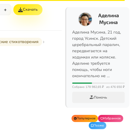
+
Скачать
Аделина
Мусина
Аделина Мусина, 21 год,
город Усинск. Детский
ские стихотворения
церебральный паралич,
передвигается на
ходунках или коляске.
Аделине требуется
помощь, чтобы ноги
окончательно не …
Собрано 178 982,65 ₽
из 476 650 ₽
Помочь
Популярное
Избранное
Позже