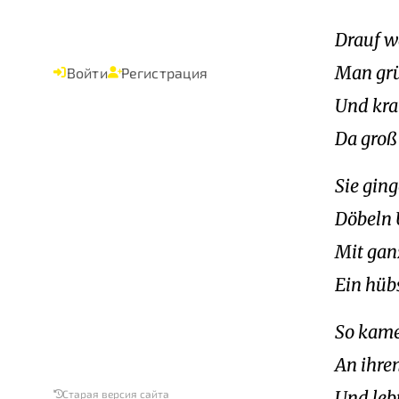
Drauf w
Man grü
Войти
Регистрация
Und kra
Da groß 
Sie gin
Döbeln 
Mit gan
Ein hüb
So kame
An ihre
Und leb
Старая версия сайта