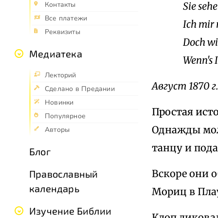
Sie seh
Контакты
Все платежи
Ich mir
Реквизиты
Doch wi
Медиатека
Wenn's 
Лекторий
Август 1870 г.
Сделано в Предании
Новинки
Простая ист
Популярное
Однажды мол
Авторы
танцу и пода
Блог
Вскоре они о
Православный
календарь
Мориц в Плау
Изучение Библии
Клоп ликовал