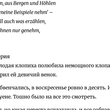
en, aus Bergen und Höhlen
 meine Beispiele nehm' –
ll auch was erzählen,
Ihnen nur genehm,
ория
одая клопиха полюбила немощного клопа. 
рил ей девичий венок.
бвенчались, в воскресенье ровно в десять.
ене. Тошно было на все это смотреть.
, но юная невеста всплакнула, и все собра