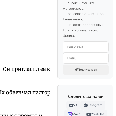
— анонсы лучших
материалов;
— разговор о жизни по
Евангелию;
— новости подопечных
Благотворительного
фонда.
Он пригласил ее к
Подписаться
 Их обвенчал пастор
Следите за нами
VK
Telegram
Макс
YouTube
вшиеся громко и