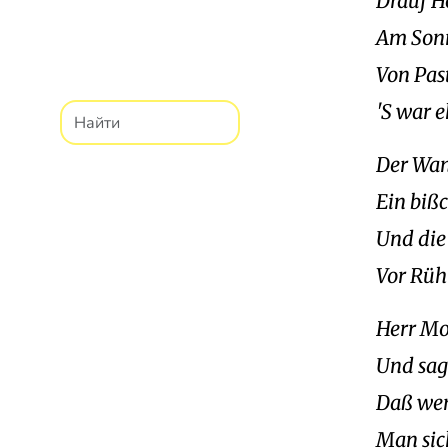
Drauf H
Am Sonn
Von Pas
'S war e
Der Wan
Ein bißc
Und di
Vor Rüh
Herr Mor
Und sagt
Daß wen
Man sic