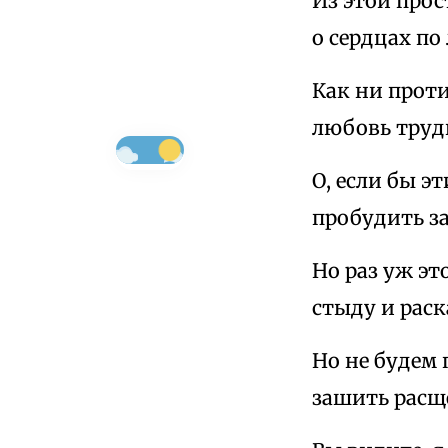
Из этой прос
о сердцах по
Как ни проти
любовь труд
О, если бы э
пробудить з
Но раз уж эт
стыду и рас
Но не будем 
зашить расщ