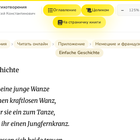
Стихотворения
−
Оглавление
Целиком
125%
сей Константинович
На страничку книги
ния
Читать онлайн
Приложение
Немецкие и француз
Einfache Geschichte
hichte
' eine junge Wanze
nen kraftlosen Wanz,
r sie ein zum Tanze,
 ihr einen Jungfernkranz.