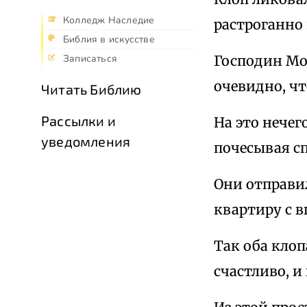
Колледж Наследие
растроганно
Библия в искусстве
Господин Мор
Записаться
очевидно, чт
Читать Библию
Рассылки и
На это нечег
уведомления
почесывая сп
Они отправил
квартиру с в
Так оба клоп
счастливо, и