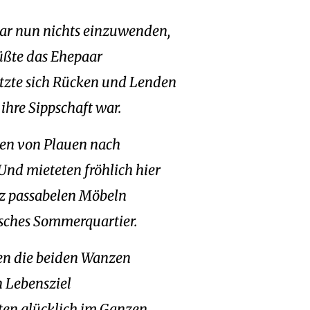
ar nun nichts einzuwenden,
ßte das Ehepaar
tzte sich Rücken und Lenden
ihre Sippschaft war.
gen von Plauen nach
Und mieteten fröhlich hier
z passabelen Möbeln
sches Sommerquartier.
n die beiden Wanzen
n Lebensziel
ten glücklich im Ganzen