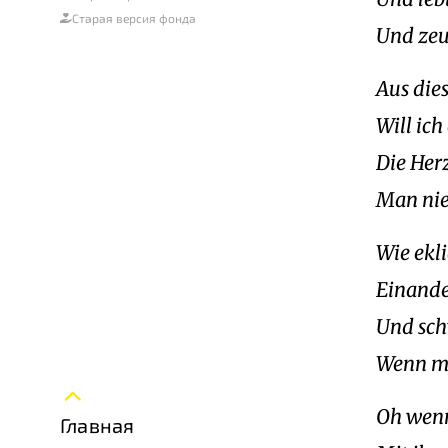
Старая версия фонда
Und zeu
Aus dies
Will ich
Die Her
Man nie
Wie ekl
Einander
Und schw
Wenn ma
Oh wenn
Главная