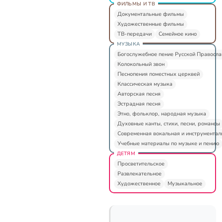
ФИЛЬМЫ И ТВ
Документальные фильмы
Художественные фильмы
ТВ-передачи
Семейное кино
МУЗЫКА
Богослужебное пение Русской Правосл
Колокольный звон
Песнопения поместных церквей
Классическая музыка
Авторская песня
Эстрадная песня
Этно, фольклор, народная музыка
Духовные канты, стихи, песни, романсы
Современная вокальная и инструментал
Учебные материалы по музыке и пению
ДЕТЯМ
Просветительское
Развлекательное
Художественное
Музыкальное