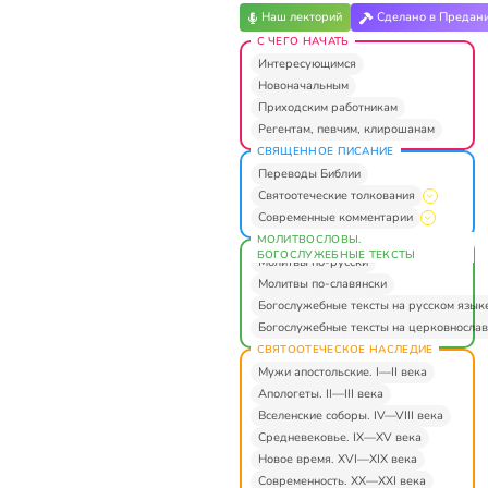
Наш лекторий
Сделано в Предан
С ЧЕГО НАЧАТЬ
Интересующимся
Новоначальным
Приходским работникам
Регентам, певчим, клирошанам
СВЯЩЕННОЕ ПИСАНИЕ
Переводы Библии
Святоотеческие толкования
Современные комментарии
МОЛИТВОСЛОВЫ.
БОГОСЛУЖЕБНЫЕ ТЕКСТЫ
Молитвы по-русски
Молитвы по-славянски
Богослужебные тексты на русском язык
Богослужебные тексты на церковнослав
СВЯТООТЕЧЕСКОЕ НАСЛЕДИЕ
Мужи апостольские. I—II века
Апологеты. II—III века
Вселенские соборы. IV—VIII века
Средневековье. IX—XV века
Новое время. XVI—XIX века
Современность. XX—XXI века