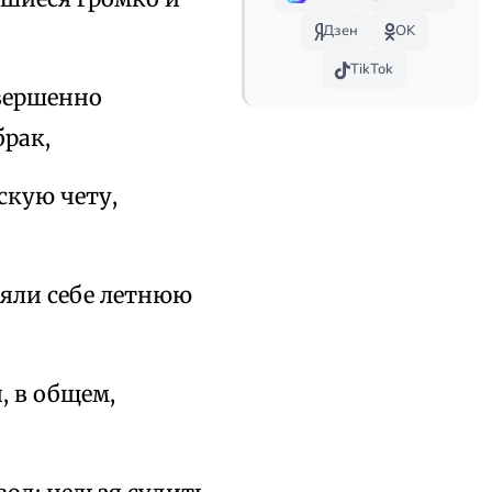
Дзен
OK
TikTok
овершенно
брак,
скую чету,
няли себе летнюю
, в общем,