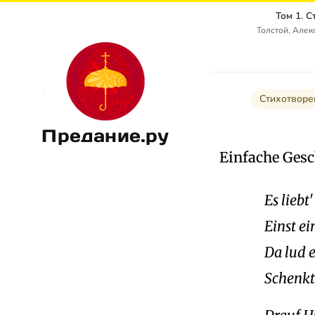
Том 1. 
Толстой, Алек
Стихотворе
Предание.ру
Einfache Gesc
Es liebt
Einst ei
Da lud e
Schenkt