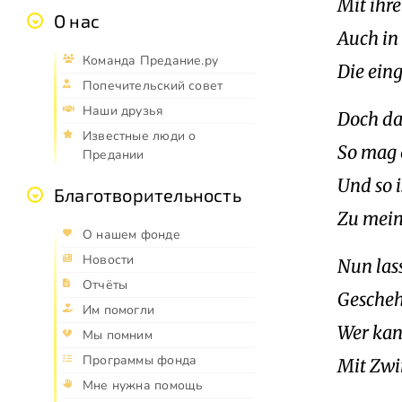
Mit ihre
О нас
Auch in
Команда Предание.ру
Die eing
Попечительский совет
Наши друзья
Doch da
Известные люди о
So mag 
Предании
Und so i
Благотворительность
Zu mein
О нашем фонде
Новости
Nun lass
Отчёты
Gescheh
Им помогли
Wer kan
Мы помним
Программы фонда
Mit Zw
Мне нужна помощь