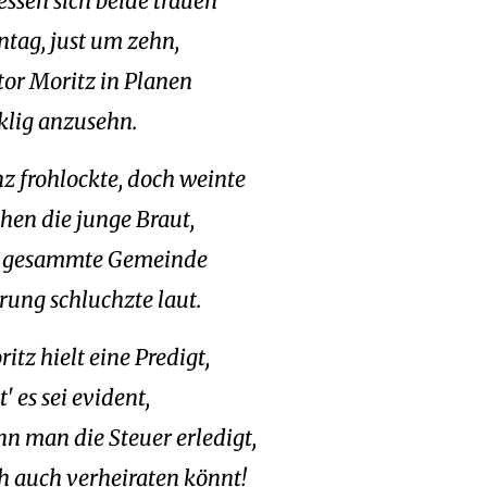
essen sich beide trauen
tag, just um zehn,
tor Moritz in Planen
klig anzusehn.
z frohlockte, doch weinte
hen die junge Braut,
e gesammte Gemeinde
rung schluchzte laut.
itz hielt eine Predigt,
' es sei evident,
n man die Steuer erledigt,
h auch verheiraten könnt!