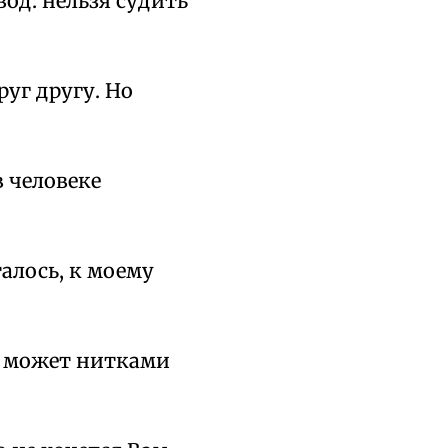
од: нельзя судить
уг другу. Но
в человеке
талось, к моему
то может нитками