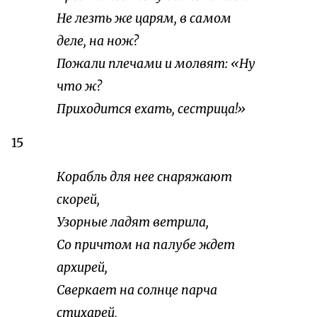
Не лезть же царям, в самом
деле, на нож?
Пожали плечами и молвят: «Ну
что ж?
Приходится ехать, сестрица!»
15
Корабль для нее снаряжают
скорей,
Узорные ладят ветрила,
Со причтом на палубе ждет
архирей,
Сверкает на солнце парча
стихарей,