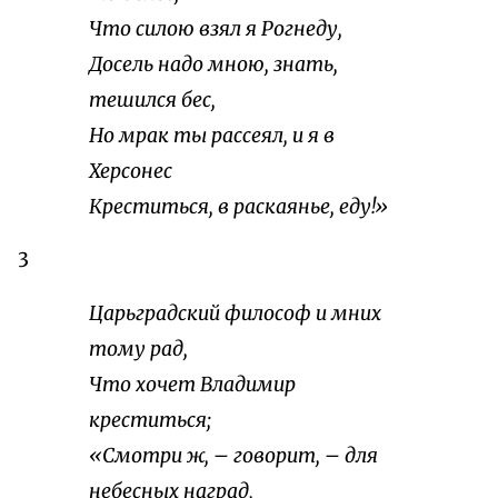
Что силою взял я Рогнеду,
Досель надо мною, знать,
тешился бес,
Но мрак ты рассеял, и я в
Херсонес
Креститься, в раскаянье, еду!»
3
Царьградский философ и мних
тому рад,
Что хочет Владимир
креститься;
«Смотри ж, – говорит, – для
небесных наград,