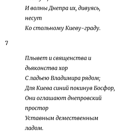
И волны Днепра их, дивуясь,
несут
Ко стольному Киеву-граду.
7
Плывет и священства и
дьяконства хор
С ладьею Владимира рядом;
Для Киева синий покинув Босфор,
Они оглашают днепровский
простор
Уставным демественным
ладом.