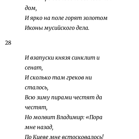
дом,
И ярко на поле горят золотом
Иконы мусийского дела.
28
И взапуски князя синклит и
сенат,
И сколько там греков ни
сталось,
Всю зиму пирами честят да
честят,
Но молвит Владимир: «Пора
мне назад,
По Киеве мне встосковалось!