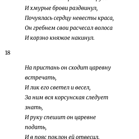
И хмурые брови раздвинул,
Почуялась сердцу невесты краса,
Он гребнем свои расчесал волоса
И корзно княжое накинул.
18
На пристань он сходит царевну
встречать,
И лик его светел и весел,
За ним вся корсунская следует
знать,
И руку спешит он царевне
подать,
И в пояс поклон ей отвесил.