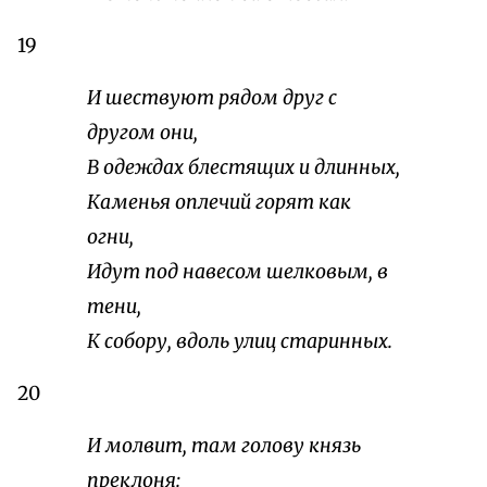
19
И шествуют рядом друг с
другом они,
В одеждах блестящих и длинных,
Каменья оплечий горят как
огни,
Идут под навесом шелковым, в
тени,
К собору, вдоль улиц старинных.
20
И молвит, там голову князь
преклоня: