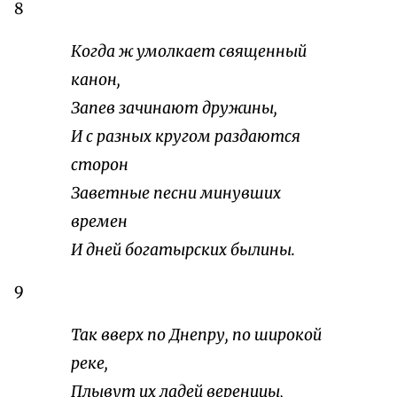
8
Когда ж умолкает священный
канон,
Запев зачинают дружины,
И с разных кругом раздаются
сторон
Заветные песни минувших
времен
И дней богатырских былины.
9
Так вверх по Днепру, по широкой
реке,
Плывут их ладей вереницы,