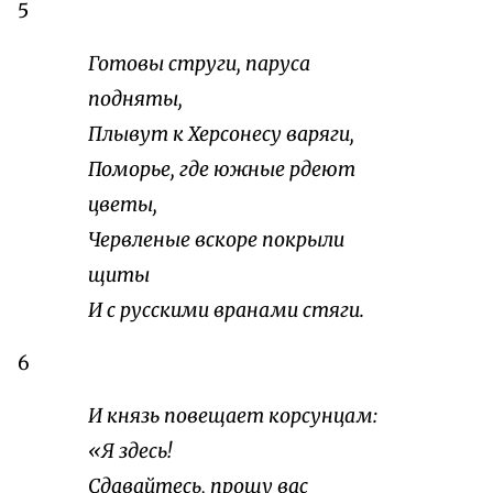
5
Готовы струги, паруса
подняты,
Плывут к Херсонесу варяги,
Поморье, где южные рдеют
цветы,
Червленые вскоре покрыли
щиты
И с русскими вранами стяги.
6
И князь повещает корсунцам:
«Я здесь!
Сдавайтесь, прошу вас