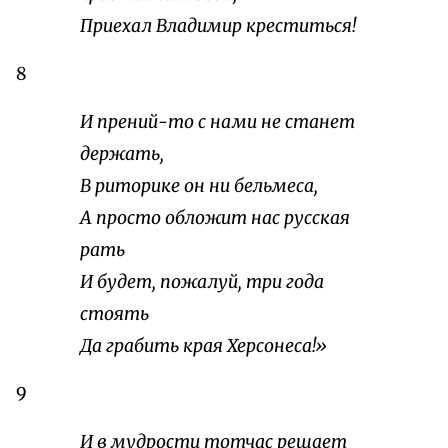
Приехал Владимир креститься!
8
И прений-то с нами не станет
держать,
В риторике он ни бельмеса,
А просто обложит нас русская
рать
И будет, пожалуй, три года
стоять
Да грабить края Херсонеса!»
9
И в мудрости тотчас решает