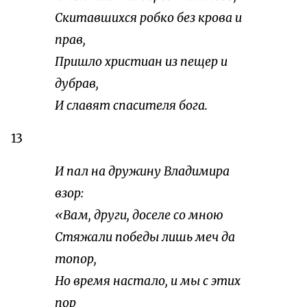
Скитавшихся робко без крова и
прав,
Пришло христиан из пещер и
дубрав,
И славят спасителя бога.
13
И пал на дружину Владимира
взор:
«Вам, други, доселе со мною
Стяжали победы лишь меч да
топор,
Но время настало, и мы с этих
пор