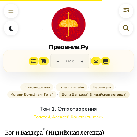
Предание.Ру
−
+
110%
Стихотворения
Читать онлайн
Переводы
Иоганн Вольфганг Гете*
Бог и Баядера* (Индийская легенда)
Том 1. Стихотворения
Толстой, Алексей Константинович
*
Бог и Баядера
(Индийская легенда)