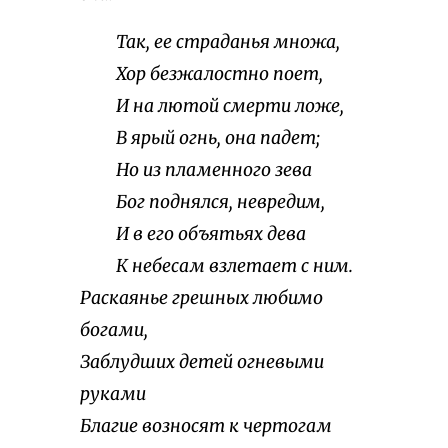
Так, ее страданья множа,
Хор безжалостно поет,
И на лютой смерти ложе,
В ярый огнь, она падет;
Но из пламенного зева
Бог поднялся, невредим,
И в его объятьях дева
К небесам взлетает с ним.
Раскаянье грешных любимо
богами,
Заблудших детей огневыми
руками
Благие возносят к чертогам