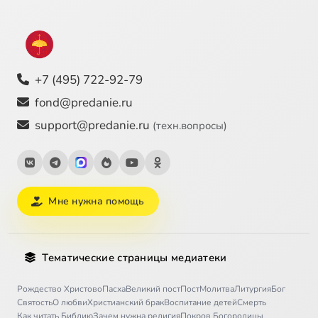
+7 (495) 722-92-79
fond@predanie.ru
support@predanie.ru
(техн.вопросы)
Мне нужна помощь
Тематические страницы медиатеки
Рождество Христово
Пасха
Великий пост
Пост
Молитва
Литургия
Бог
Святость
О любви
Христианский брак
Воспитание детей
Смерть
Как читать Библию
Зачем нужна религия
Покров Богородицы