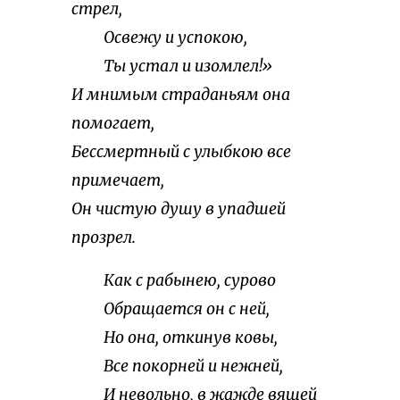
стрел,
Освежу и успокою,
Ты устал и изомлел!»
И мнимым страданьям она
помогает,
Бессмертный с улыбкою все
примечает,
Он чистую душу в упадшей
прозрел.
Как с рабынею, сурово
Обращается он с ней,
Но она, откинув ковы,
Все покорней и нежней,
И невольно, в жажде вящей