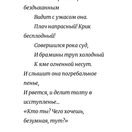
бездыханным
Видит с ужасом она.
Плач напрасный! Крик
бесплодный!
Совершился рока суд,
И брамины труп холодный
К яме огненной несут.
И слышит она погребальное
пенье,
И рвется, и делит толпу в
исступленье…
«Кто ты? Чего хочешь,
безумная, тут?»