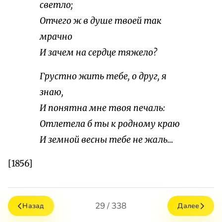
светло;
Отчего ж в душе твоей так
мрачно
И зачем на сердце тяжело?
Грустно жить тебе, о друг, я
знаю,
И понятна мне твоя печаль:
Отлетела б ты к родному краю
И земной весны тебе не жаль…
[1856]
29 / 338
Назад
Далее