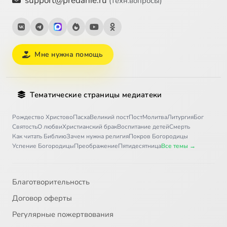
support@predanie.ru
(техн.вопросы)
Мне нужна помощь
Тематические страницы медиатеки
Рождество Христово
Пасха
Великий пост
Пост
Молитва
Литургия
Бог
Святость
О любви
Христианский брак
Воспитание детей
Смерть
Как читать Библию
Зачем нужна религия
Покров Богородицы
Успение Богородицы
Преображение
Пятидесятница
Все темы →
Благотворительность
Договор оферты
Регулярные пожертвования