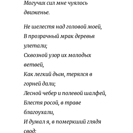
Могучих сил мне чуялось
движенье.
Не шелестя над головой моей,
В прозрачный мрак деревья
улетали;
Сквозной узор их молодых
ветвей,
Как легкий дым, терялся в
горней дали;
Лесной чебер и полевой шалфей,
Блестя росой, в траве
благоухали,
И думал я, в померкший глядя
свод: