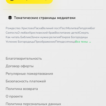
Тематические страницы медиатеки
Рождество Христово
Пасха
Великий пост
Пост
Молитва
Литургия
Бог
Святость
О любви
Христианский брак
Воспитание детей
Смерть
Как читать Библию
Зачем нужна религия
Покров Богородицы
Успение Богородицы
Преображение
Пятидесятница
Все темы →
Благотворительность
Договор оферты
Регулярные пожертвования
Безопасность платежей
Политика возврата
О проекте
Политика персональных данных