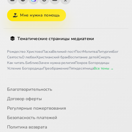
Мне нужна помощь
Тематические страницы медиатеки
Рождество Христово
Пасха
Великий пост
Пост
Молитва
Литургия
Бог
Святость
О любви
Христианский брак
Воспитание детей
Смерть
Как читать Библию
Зачем нужна религия
Покров Богородицы
Успение Богородицы
Преображение
Пятидесятница
Все темы →
Благотворительность
Договор оферты
Регулярные пожертвования
Безопасность платежей
Политика возврата