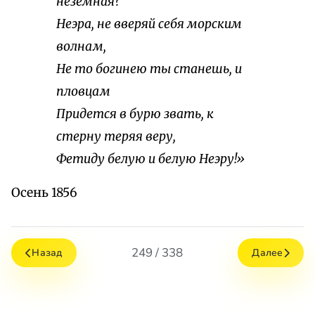
неземная?
Неэра, не вверяй себя морским
волнам,
Не то богинею ты станешь, и
пловцам
Придется в бурю звать, к
стерну теряя веру,
Фетиду белую и белую Неэру!»
Осень 1856
249 / 338
Назад
Далее