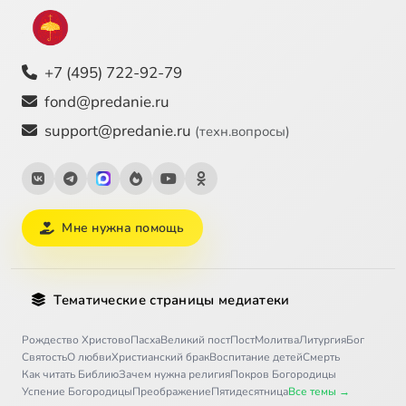
+7 (495) 722-92-79
fond@predanie.ru
support@predanie.ru
(техн.вопросы)
Мне нужна помощь
Тематические страницы медиатеки
Рождество Христово
Пасха
Великий пост
Пост
Молитва
Литургия
Бог
Святость
О любви
Христианский брак
Воспитание детей
Смерть
Как читать Библию
Зачем нужна религия
Покров Богородицы
Успение Богородицы
Преображение
Пятидесятница
Все темы →