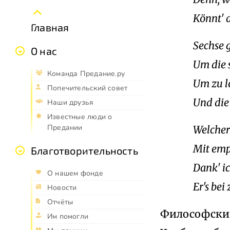
Könnt' d
Главная
Sechse 
О нас
Um die 
Команда Предание.ру
Um zu l
Попечительский совет
Und die
Наши друзья
Известные люди о
Предании
Welcher
Mit emp
Благотворительность
Dank' i
О нашем фонде
Er's be
Новости
Отчёты
Философски
Им помогли