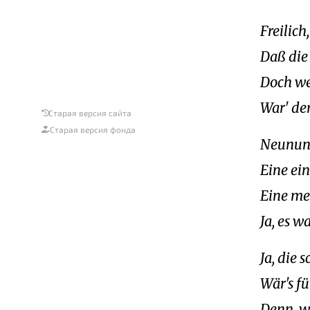
Freilich
Daß die
Doch we
War' de
Старая версия сайта
Старая версия фонда
Neunund
Eine ein
Eine me
Ja, es w
Ja, die 
Wär's fü
Denn, we