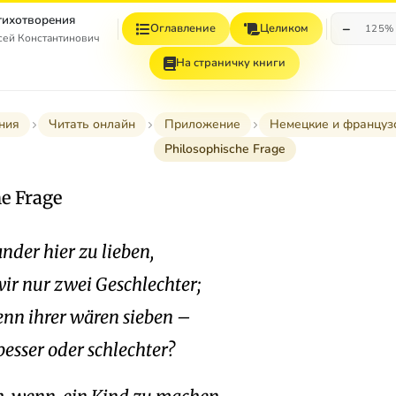
Стихотворения
−
Оглавление
Целиком
125%
сей Константинович
На страничку книги
ния
Читать онлайн
Приложение
Немецкие и француз
Philosophische Frage
e Frage
nder hier zu lieben,
ir nur zwei Geschlechter;
nn ihrer wären sieben –
besser oder schlechter?