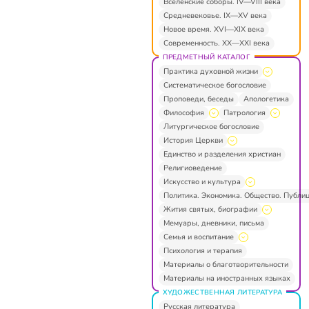
Вселенские соборы. IV—VIII века
Средневековье. IX—XV века
Новое время. XVI—XIX века
Современность. XX—XXI века
ПРЕДМЕТНЫЙ КАТАЛОГ
Практика духовной жизни
Систематическое богословие
Проповеди, беседы
Апологетика
Философия
Патрология
Литургическое богословие
История Церкви
Единство и разделения христиан
Религиоведение
Искусство и культура
Политика. Экономика. Общество. Публи
Жития святых, биографии
Мемуары, дневники, письма
Семья и воспитание
Психология и терапия
Материалы о благотворительности
Материалы на иностранных языках
ХУДОЖЕСТВЕННАЯ ЛИТЕРАТУРА
Русская литература