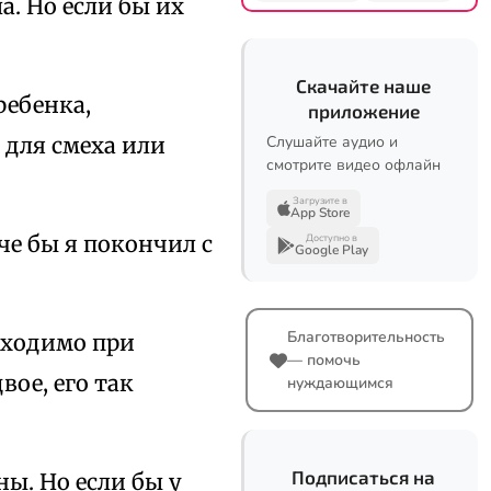
а. Но если бы их
Скачайте наше
ребенка,
приложение
 для смеха или
Слушайте аудио и
смотрите видео офлайн
Загрузите в
App Store
аче бы я покончил с
Доступно в
Google Play
Благотворительность
обходимо при
— помочь
вое, его так
нуждающимся
Подписаться на
ны. Но если бы у