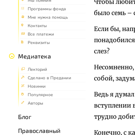
Мы помним
Чтобы любить
Программы фонда
было семь – 
Мне нужна помощь
Контакты
Если бы, нап
Все платежи
понадобился 
Реквизиты
слез?
Медиатека
Несомненно, 
Лекторий
собой, заду
Сделано в Предании
Новинки
Ведь я думал
Популярное
Авторы
вступлении в
трудно доби
Блог
Православный
Конечно, с к