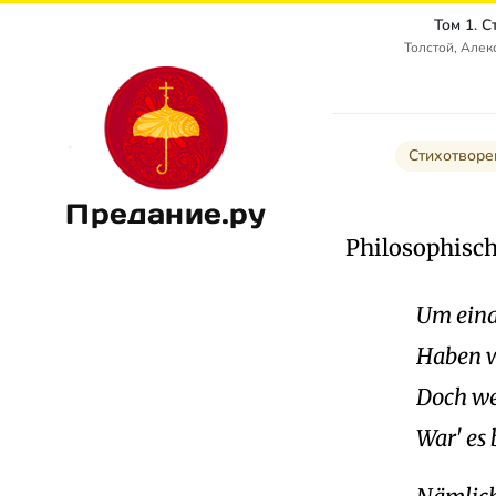
Том 1. 
Толстой, Алек
Стихотворе
Предание.ру
Philosophisch
Um eina
Haben w
Doch we
War' es 