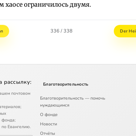
м хаосе ограничилось двумя.
336 / 338
nn
Der Hei
а рассылку:
Благотворительность
ашем почтовом
Благотворительность — помочь
нуждающимся
атериалов;
ных
О фонде
 фонда;
Новости
 по Евангелию.
Отчёты