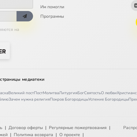
Им помогли
Программы
ляются на
 страницы медиатеки
асха
Великий пост
Пост
Молитва
Литургия
Бог
Святость
О любви
Христианс
иблию
Зачем нужна религия
Покров Богородицы
Успение Богородицы
Пре
ть
|
Договор оферты
|
Регулярные пожертвования
|
Распр
ежей
|
Политика возврата
|
О проекте
|