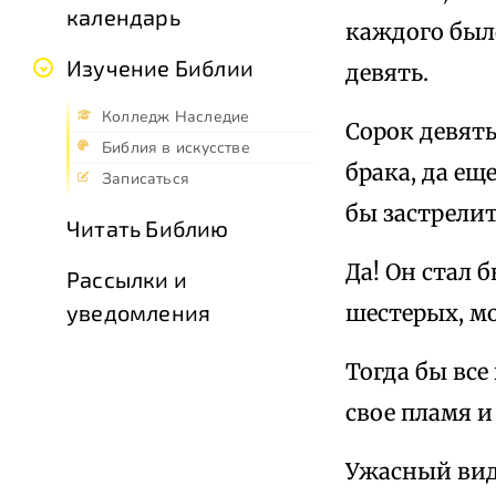
календарь
каждого было
Изучение Библии
девять.
Колледж Наследие
Сорок девят
Библия в искусстве
брака, да ещ
Записаться
бы застрелит
Читать Библию
Да! Он стал 
Рассылки и
шестерых, мо
уведомления
Тогда бы все
свое пламя и
Ужасный вид!