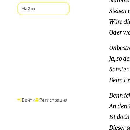
Nämlich
Sieben 
Wäre di
Oder wo
Unbestre
Ja, so d
Sonsten 
Beim Er
Denn ic
Войти
Регистрация
An den Z
Ist doc
Dieser 