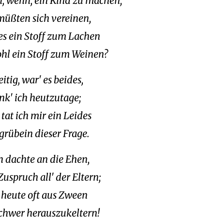
, wenn, ein Kind zu machen,
müßten sich vereinen,
es ein Stoff zum Lachen
hl ein Stoff zum Weinen?
itig, war' es beides,
enk' ich heutzutage;
tat ich mir ein Leides
grübein dieser Frage.
h dachte an die Ehen,
uspruch all' der Eltern;
h heute oft aus Zween
schwer herauszukeltern!