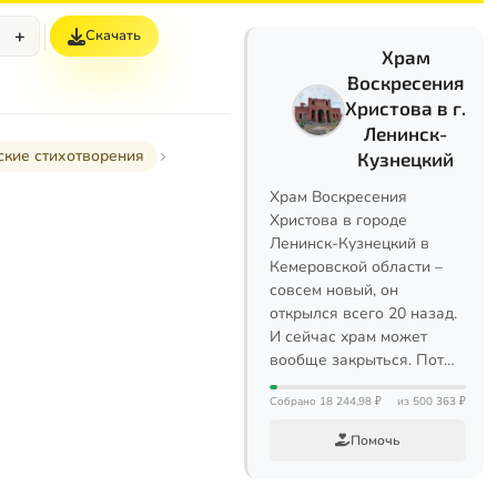
+
Скачать
Храм
Воскресения
Христова в г.
Ленинск-
ские стихотворения
Кузнецкий
Храм Воскресения
Христова в городе
Ленинск-Кузнецкий в
Кемеровской области –
совсем новый, он
открылся всего 20 назад.
И сейчас храм может
вообще закрыться. Пот…
Собрано 18 244,98 ₽
из 500 363 ₽
Помочь