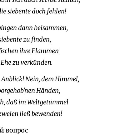
ie siebente doch fehlen!
gingen dann beisammen,
siebente zu finden,
öschen ihre Flammen
 Ehe zu verkünden.
 Anblick! Nein, dem Himmel,
orgehob'nen Händen,
ch, daß im Weltgetümmel
i zweien ließ bewenden!
й вопрос