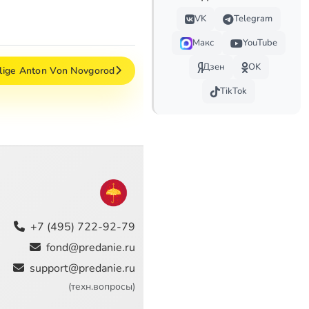
VK
Telegram
Макс
YouTube
Дзен
OK
lige Anton Von Novgorod
TikTok
+7 (495) 722-92-79
fond@predanie.ru
support@predanie.ru
(техн.вопросы)