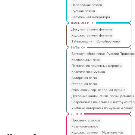
Переводная поэзия
Русская поэзия
Зарубежная литература
ФИЛЬМЫ И ТВ
Документальные фильмы
Художественные фильмы
ТВ-передачи
Семейное кино
МУЗЫКА
Богослужебное пение Русской Правосл
Колокольный звон
Песнопения поместных церквей
Классическая музыка
Авторская песня
Эстрадная песня
Этно, фольклор, народная музыка
Духовные канты, стихи, песни, романсы
Современная вокальная и инструментал
Учебные материалы по музыке и пению
ДЕТЯМ
Просветительское
Развлекательное
Художественное
Музыкальное