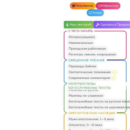
Популярное
Избранное
Позже
Наш лекторий
Сделано в Предан
С ЧЕГО НАЧАТЬ
Интересующимся
Новоначальным
Приходским работникам
Регентам, певчим, клирошанам
СВЯЩЕННОЕ ПИСАНИЕ
Переводы Библии
Святоотеческие толкования
Современные комментарии
МОЛИТВОСЛОВЫ.
БОГОСЛУЖЕБНЫЕ ТЕКСТЫ
Молитвы по-русски
Молитвы по-славянски
Богослужебные тексты на русском язык
Богослужебные тексты на церковнослав
СВЯТООТЕЧЕСКОЕ НАСЛЕДИЕ
Мужи апостольские. I—II века
Апологеты. II—III века