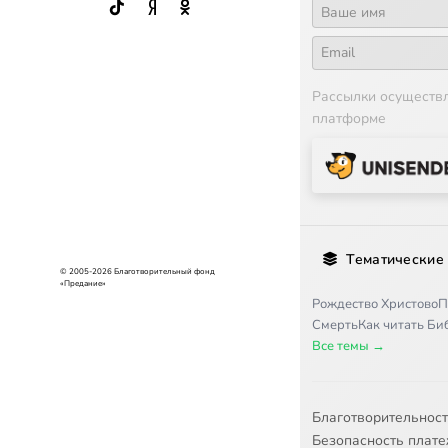
Рассылки осуществ
платформе
Тематические
© 2005-2026 Благотворительный фонд
«Предание»
Рождество Христово
П
Смерть
Как читать Б
Все темы →
Благотворительнос
Безопасность плат