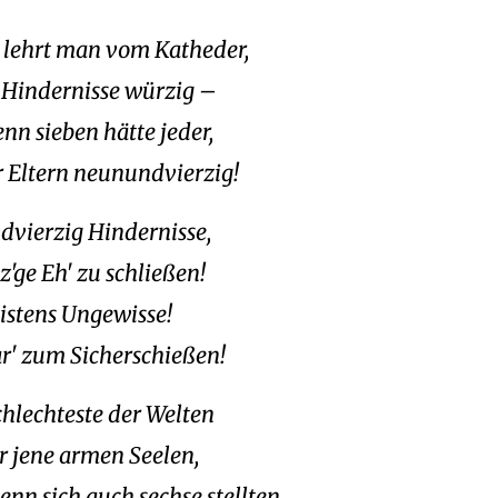
, lehrt man vom Katheder,
 Hindernisse würzig –
nn sieben hätte jeder,
r Eltern neunundvierzig!
vierzig Hindernisse,
z'ge Eh' zu schließen!
istens Ungewisse!
ar' zum Sicherschießen!
schlechteste der Welten
r jene armen Seelen,
nn sich auch sechse stellten,