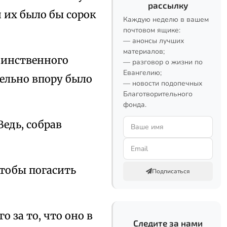
рассылку
 их было бы сорок
Каждую неделю в вашем
почтовом ящике:
— анонсы лучших
материалов;
динственного
— разговор о жизни по
Евангелию;
тельно впору было
— новости подопечных
Благотворительного
фонда.
Ведь, собрав
чтобы погасить
Подписаться
о за то, что оно в
Следите за нами