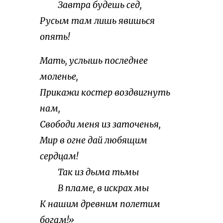
Завтра будешь сед,
Русым там лишь явишься
опять!
Мать, услышь последнее
моленье,
Прикажи костер воздвигнуть
нам,
Свободи меня из заточенья,
Мир в огне дай любящим
сердцам!
Так из дыма тьмы
В пламе, в искрах мы
К нашим древним полетим
богам!»