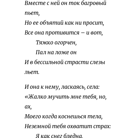
Вместе с ней он ток багровый
пьет,
Но ее объятий как ни просит,
Все она противится – и вот,
Тяжко огорчен,
Пал на ложе он
И в бессильной страсти слезы
льет.
И она к нему, ласкаясь, села:
«Жалко мучить мне тебя, но,
ах,
Моего когда коснешься тела,
Неземной тебя охватит страх:
Я как снег бледна,