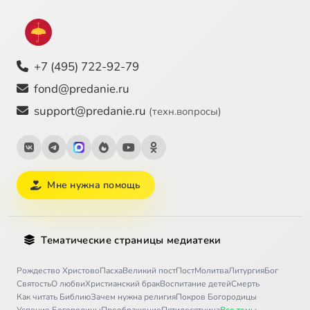
+7 (495) 722-92-79
fond@predanie.ru
support@predanie.ru
(техн.вопросы)
Мне нужна помощь
Тематические страницы медиатеки
Рождество Христово
Пасха
Великий пост
Пост
Молитва
Литургия
Бог
Святость
О любви
Христианский брак
Воспитание детей
Смерть
Как читать Библию
Зачем нужна религия
Покров Богородицы