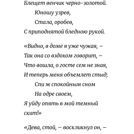
Блещет венчик черно-золотой.
Юношу узрев,
Стала, оробев,
С приподнятой бледною рукой.
«Видно, в доме я уже чужая, –
Так она со вздохом говорит, –
Что вошла, о госте сем не зная,
И теперь меня объемлет стыд;
Спи ж спокойным сном
На одре своем,
Я уйду опять в мой темный
скит!»
«Дева, стой, – воскликнул он, –