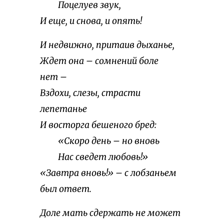
Поцелуев звук,
И еще, и снова, и опять!
И недвижно, притаив дыханье,
Ждет она – сомнений боле
нет –
Вздохи, слезы, страсти
лепетанье
И восторга бешеного бред:
«Скоро день – но вновь
Нас сведет любовь!»
«Завтра вновь!» – с лобзаньем
был ответ.
Доле мать сдержать не может