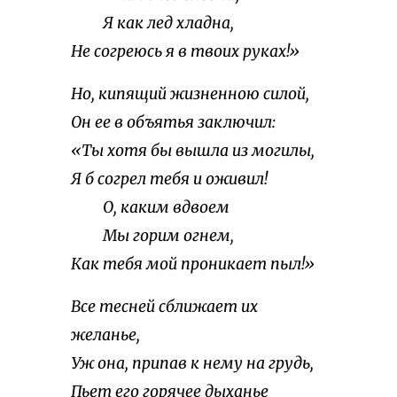
Я как лед хладна,
Не согреюсь я в твоих руках!»
Но, кипящий жизненною силой,
Он ее в объятья заключил:
«Ты хотя бы вышла из могилы,
Я б согрел тебя и оживил!
О, каким вдвоем
Мы горим огнем,
Как тебя мой проникает пыл!»
Все тесней сближает их
желанье,
Уж она, припав к нему на грудь,
Пьет его горячее дыханье