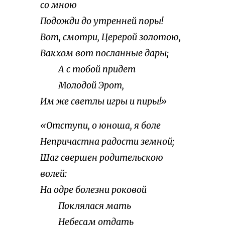
со мною
Подожди до утренней поры!
Вот, смотри, Церерой золотою,
Вакхом вот посланные дары;
А с тобой придет
Молодой Эрот,
Им же светлы игры и пиры!»
«Отступи, о юноша, я боле
Непричастна радости земной;
Шаг свершен родительскою
волей:
На одре болезни роковой
Поклялася мать
Небесам отдать