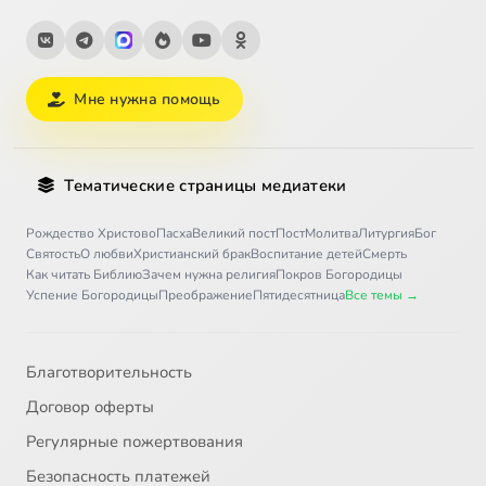
Мне нужна помощь
Тематические страницы медиатеки
Рождество Христово
Пасха
Великий пост
Пост
Молитва
Литургия
Бог
Святость
О любви
Христианский брак
Воспитание детей
Смерть
Как читать Библию
Зачем нужна религия
Покров Богородицы
Успение Богородицы
Преображение
Пятидесятница
Все темы →
Благотворительность
Договор оферты
Регулярные пожертвования
Безопасность платежей