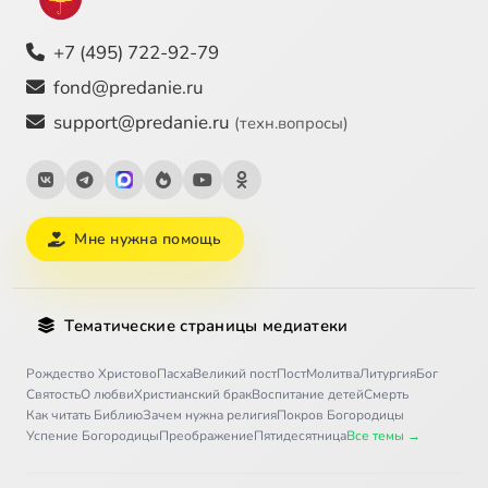
+7 (495) 722-92-79
fond@predanie.ru
support@predanie.ru
(техн.вопросы)
Мне нужна помощь
Тематические страницы медиатеки
Рождество Христово
Пасха
Великий пост
Пост
Молитва
Литургия
Бог
Святость
О любви
Христианский брак
Воспитание детей
Смерть
Как читать Библию
Зачем нужна религия
Покров Богородицы
Успение Богородицы
Преображение
Пятидесятница
Все темы →