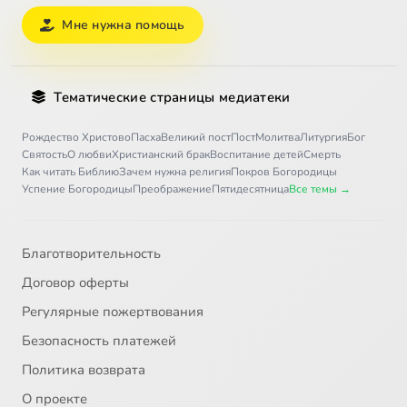
Мне нужна помощь
Тематические страницы медиатеки
Рождество Христово
Пасха
Великий пост
Пост
Молитва
Литургия
Бог
Святость
О любви
Христианский брак
Воспитание детей
Смерть
Как читать Библию
Зачем нужна религия
Покров Богородицы
Успение Богородицы
Преображение
Пятидесятница
Все темы →
Благотворительность
Договор оферты
Регулярные пожертвования
Безопасность платежей
Политика возврата
О проекте