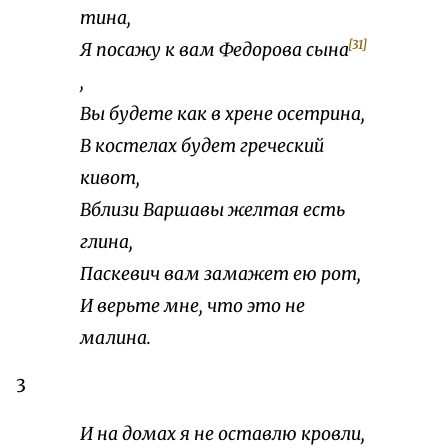
тина,
[31]
Я посажу к вам Федорова сына
,
Вы будете как в хрене осетрина,
В костелах будет греческий
кивот,
Вблизи Варшавы желтая есть
глина,
Паскевич вам замажет ею рот,
И верьте мне, что это не
малина.
3
И на домах я не оставлю кровли,