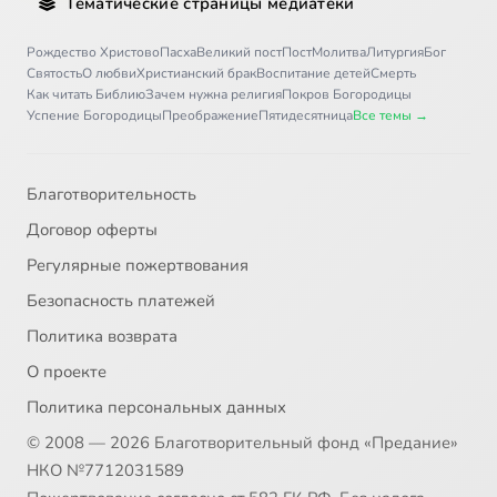
Тематические страницы медиатеки
Рождество Христово
Пасха
Великий пост
Пост
Молитва
Литургия
Бог
Святость
О любви
Христианский брак
Воспитание детей
Смерть
Как читать Библию
Зачем нужна религия
Покров Богородицы
Успение Богородицы
Преображение
Пятидесятница
Все темы →
Благотворительность
Договор оферты
Регулярные пожертвования
Безопасность платежей
Политика возврата
О проекте
Политика персональных данных
© 2008 — 2026 Благотворительный фонд «Предание»
НКО №7712031589