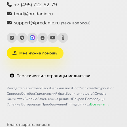
+7 (495) 722-92-79
fond@predanie.ru
support@predanie.ru
(техн.вопросы)
Мне нужна помощь
Тематические страницы медиатеки
Рождество Христово
Пасха
Великий пост
Пост
Молитва
Литургия
Бог
Святость
О любви
Христианский брак
Воспитание детей
Смерть
Как читать Библию
Зачем нужна религия
Покров Богородицы
Успение Богородицы
Преображение
Пятидесятница
Все темы →
Благотворительность