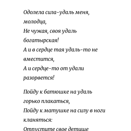
Одолела сила-удаль меня,
молодца,
Не чужая, своя удаль
богатырская!
А и в сердце тая удаль-то не
вместится,
А и сердце-то от удали
разорвется!
Пойду к батюшке на удаль
горько плакаться,
Пойду к матушке на силу в ноги
кланяться:
Отпустите свое детище