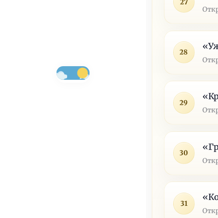
27
Отк
«Уж
28
Отк
«Кр
29
Отк
«Гр
30
Отк
«Ко
31
Отк