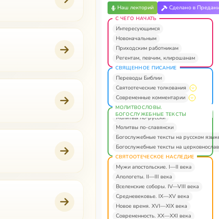
Наш лекторий
Сделано в Предан
С ЧЕГО НАЧАТЬ
Интересующимся
Новоначальным
Приходским работникам
Регентам, певчим, клирошанам
СВЯЩЕННОЕ ПИСАНИЕ
Переводы Библии
Святоотеческие толкования
Современные комментарии
МОЛИТВОСЛОВЫ.
БОГОСЛУЖЕБНЫЕ ТЕКСТЫ
Молитвы по-русски
Молитвы по-славянски
Богослужебные тексты на русском язык
Богослужебные тексты на церковнослав
СВЯТООТЕЧЕСКОЕ НАСЛЕДИЕ
Мужи апостольские. I—II века
Апологеты. II—III века
Вселенские соборы. IV—VIII века
Средневековье. IX—XV века
Новое время. XVI—XIX века
Современность. XX—XXI века