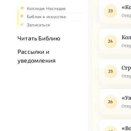
«Ко
Колледж Наследие
23
Отк
Библия в искусстве
Записаться
Ко
Читать Библию
24
Отк
Рассылки и
уведомления
Стр
25
Отк
«Уж
26
Отк
«Во