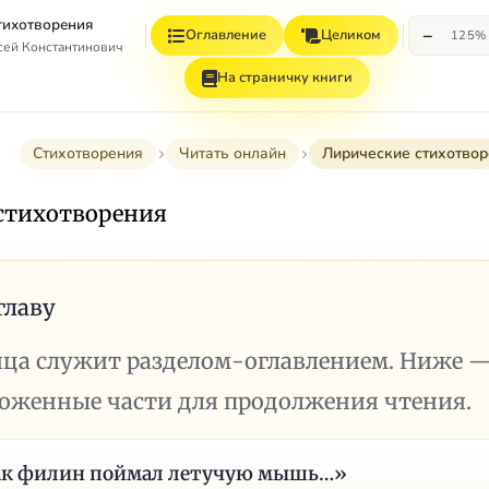
Стихотворения
−
Оглавление
Целиком
125%
сей Константинович
На страничку книги
Стихотворения
Читать онлайн
Лирические стихотвор
стихотворения
главу
ица служит разделом-оглавлением. Ниже 
ложенные части для продолжения чтения.
ак филин поймал летучую мышь…»