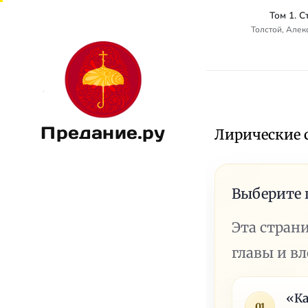
Том 1. 
Толстой, Алек
Предание.ру
Лирические 
Выберите 
Эта стран
главы и в
«К
01