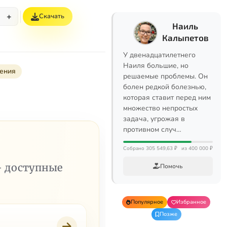
+
Скачать
Наиль
Калыпетов
У двенадцатилетнего
Наиля большие, но
ения
решаемые проблемы. Он
болен редкой болезнью,
которая ставит перед ним
множество непростых
задача, угрожая в
противном случ…
Собрано 305 549,63 ₽
из 400 000 ₽
— доступные
Помочь
Популярное
Избранное
Позже