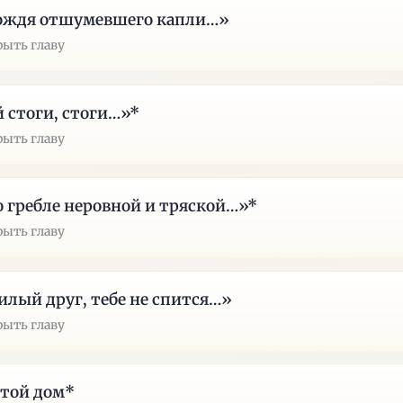
ождя отшумевшего капли…»
рыть главу
 стоги, стоги…»*
рыть главу
 гребле неровной и тряской…»*
рыть главу
лый друг, тебе не спится…»
рыть главу
той дом*