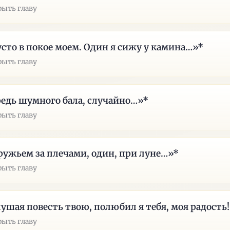
рыть главу
сто в покое моем. Один я сижу у камина…»*
рыть главу
едь шумного бала, случайно…»*
рыть главу
ружьем за плечами, один, при луне…»*
рыть главу
ушая повесть твою, полюбил я тебя, моя радость!
рыть главу