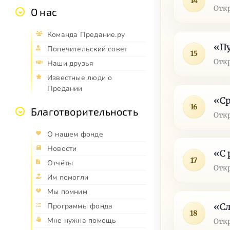
14
Отк
О нас
Команда Предание.ру
«Пу
Попечительский совет
15
Отк
Наши друзья
Известные люди о
Предании
«Ср
16
Благотворительность
Отк
О нашем фонде
Новости
«С 
17
Отчёты
Отк
Им помогли
Мы помним
«Сл
Программы фонда
18
Мне нужна помощь
Отк