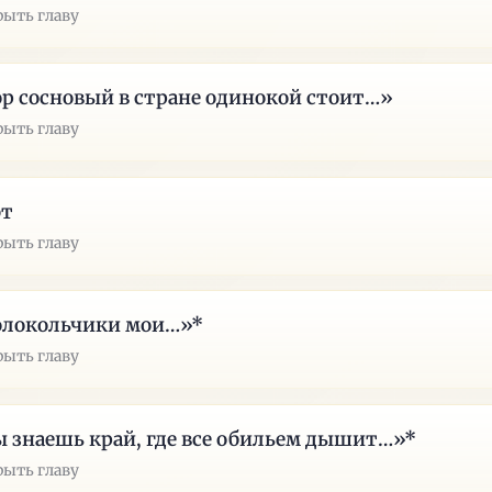
рыть главу
р сосновый в стране одинокой стоит…»
рыть главу
эт
рыть главу
олокольчики мои…»*
рыть главу
 знаешь край, где все обильем дышит…»*
рыть главу