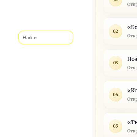
Отк
«Бо
02
Отк
По
03
Отк
«К
04
Отк
«Ты
05
Отк