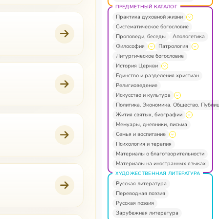
ПРЕДМЕТНЫЙ КАТАЛОГ
Практика духовной жизни
Систематическое богословие
Проповеди, беседы
Апологетика
Философия
Патрология
Литургическое богословие
История Церкви
Единство и разделения христиан
Религиоведение
Искусство и культура
Политика. Экономика. Общество. Публи
Жития святых, биографии
Мемуары, дневники, письма
Семья и воспитание
Психология и терапия
Материалы о благотворительности
Материалы на иностранных языках
ХУДОЖЕСТВЕННАЯ ЛИТЕРАТУРА
Русская литература
Переводная поэзия
Русская поэзия
Зарубежная литература