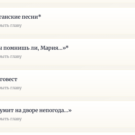
ганские песни*
рыть главу
ы помнишь ли, Мария…»*
рыть главу
говест
рыть главу
мит на дворе непогода…»
рыть главу