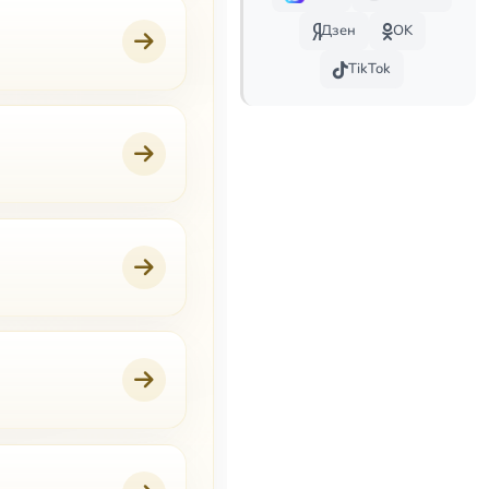
Дзен
OK
TikTok