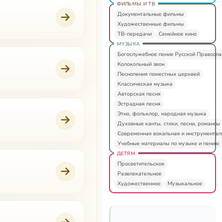
ФИЛЬМЫ И ТВ
Документальные фильмы
Художественные фильмы
ТВ-передачи
Семейное кино
МУЗЫКА
Богослужебное пение Русской Правосл
Колокольный звон
Песнопения поместных церквей
Классическая музыка
Авторская песня
Эстрадная песня
Этно, фольклор, народная музыка
Духовные канты, стихи, песни, романсы
Современная вокальная и инструментал
Учебные материалы по музыке и пению
ДЕТЯМ
Просветительское
Развлекательное
Художественное
Музыкальное