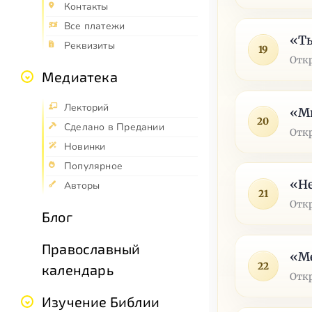
Контакты
Все платежи
«Ты
Реквизиты
19
Отк
Медиатека
Лекторий
«М
20
Сделано в Предании
Отк
Новинки
Популярное
«Не
Авторы
21
Отк
Блог
Православный
«Ме
22
календарь
Отк
Изучение Библии