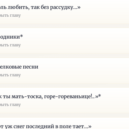
ль любить, так без рассудку…»
рыть главу
лодники*
рыть главу
елковые песни
рыть главу
 ты мать-тоска, горе-гореваньице!..»*
рыть главу
т уж снег последний в поле тает…»