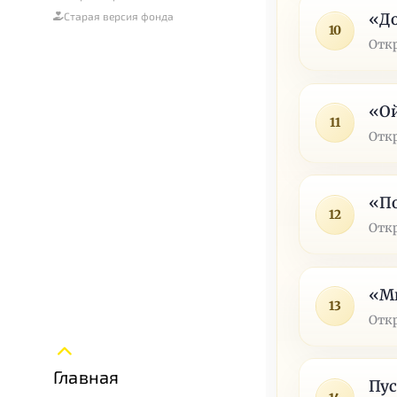
«Д
Старая версия фонда
10
Отк
«Ой
11
Отк
«По
12
Отк
«Ми
13
Отк
Главная
Пус