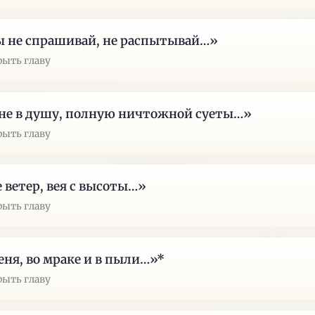
 не спрашивай, не распытывай…»
рыть главу
не в душу, полную ничтожной суеты…»
рыть главу
 ветер, вея с высоты…»
рыть главу
ня, во мраке и в пыли…»*
рыть главу