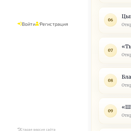
Цы
06
Войти
Регистрация
Отк
«Т
07
Отк
Бла
08
Отк
«Шу
09
Отк
Старая версия сайта