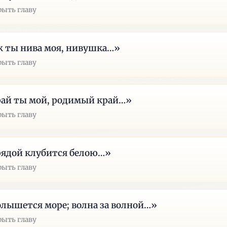
рыть главу
 ты нива моя, нивушка…»
рыть главу
ай ты мой, родимый край…»
рыть главу
ядой клубится белою…»
рыть главу
лышется море; волна за волной…»
рыть главу