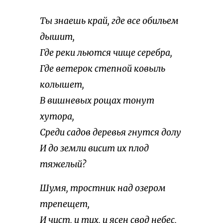
Ты знаешь край, где все обильем
дышит,
Где реки льются чище серебра,
Где ветерок степной ковыль
колышет,
В вишневых рощах тонут
хутора,
Среди садов деревья гнутся долу
И до земли висит их плод
тяжелый?
Шумя, тростник над озером
трепещет,
И чист, и тих, и ясен свод небес,