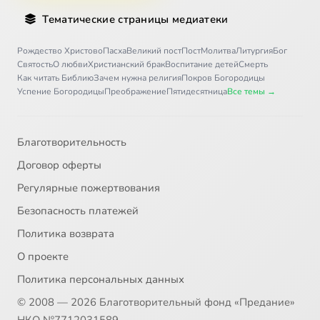
Тематические страницы медиатеки
Рождество Христово
Пасха
Великий пост
Пост
Молитва
Литургия
Бог
Святость
О любви
Христианский брак
Воспитание детей
Смерть
Как читать Библию
Зачем нужна религия
Покров Богородицы
Успение Богородицы
Преображение
Пятидесятница
Все темы →
Благотворительность
Договор оферты
Регулярные пожертвования
Безопасность платежей
Политика возврата
О проекте
Политика персональных данных
© 2008 — 2026 Благотворительный фонд «Предание»