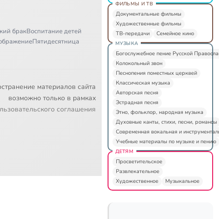
ФИЛЬМЫ И ТВ
Документальные фильмы
Художественные фильмы
кий брак
Воспитание детей
ТВ-передачи
Семейное кино
ображение
Пятидесятница
МУЗЫКА
Богослужебное пение Русской Правосл
Колокольный звон
Песнопения поместных церквей
Классическая музыка
остранение материалов сайта
Авторская песня
возможно только в рамках
Эстрадная песня
льзовательского соглашения
Этно, фольклор, народная музыка
Духовные канты, стихи, песни, романсы
Современная вокальная и инструментал
Учебные материалы по музыке и пению
ДЕТЯМ
Просветительское
Развлекательное
Художественное
Музыкальное