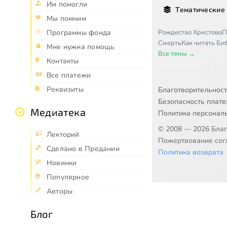
Им помогли
Тематические
Мы помним
Рождество Христово
П
Программы фонда
Смерть
Как читать Б
Мне нужна помощь
Все темы →
Контакты
Все платежи
Реквизиты
Благотворительнос
Безопасность плат
Медиатека
Политика персонал
© 2008 — 2026 Бла
Лекторий
Пожертвование согл
Сделано в Предании
Политика возврата
Новинки
Популярное
Авторы
Блог