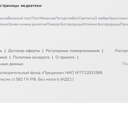
 страницы медиатеки
асха
Великий пост
Пост
Молитва
Литургия
Бог
Святость
О любви
Христианс
иблию
Зачем нужна религия
Покров Богородицы
Успение Богородицы
Пре
ть
|
Договор оферты
|
Регулярные пожертвования
|
Распр
ежей
|
Политика возврата
|
О проекте
|
ьных данных
По
готворительный фонд «Предание» НКО №7712031589
асно ст.582 ГК РФ. Без налога (НДС)
|