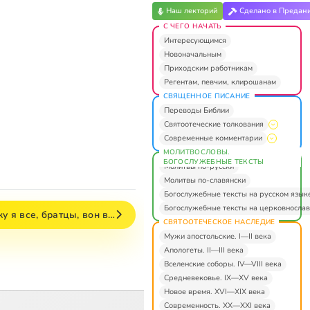
Наш лекторий
Сделано в Предан
С ЧЕГО НАЧАТЬ
Интересующимся
Новоначальным
Приходским работникам
Регентам, певчим, клирошанам
СВЯЩЕННОЕ ПИСАНИЕ
Переводы Библии
Святоотеческие толкования
Современные комментарии
МОЛИТВОСЛОВЫ.
БОГОСЛУЖЕБНЫЕ ТЕКСТЫ
Молитвы по-русски
Молитвы по-славянски
Богослужебные тексты на русском язык
Богослужебные тексты на церковнослав
у я все, братцы, вон в…
СВЯТООТЕЧЕСКОЕ НАСЛЕДИЕ
Мужи апостольские. I—II века
Апологеты. II—III века
Вселенские соборы. IV—VIII века
Средневековье. IX—XV века
Новое время. XVI—XIX века
Современность. XX—XXI века