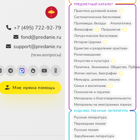
ПРЕДМЕТНЫЙ КАТАЛОГ
Практика духовной жизни
Систематическое богословие
Проповеди, беседы
Апологетика
+7 (495) 722-92-79
Философия
Патрология
Литургическое богословие
fond@predanie.ru
История Церкви
support@predanie.ru
Единство и разделения христиан
(техн.вопросы)
Религиоведение
Искусство и культура
Политика. Экономика. Общество. Публи
Жития святых, биографии
Мемуары, дневники, письма
Семья и воспитание
Мне нужна помощь
Психология и терапия
Материалы о благотворительности
Материалы на иностранных языках
ХУДОЖЕСТВЕННАЯ ЛИТЕРАТУРА
Русская литература
Переводная поэзия
Русская поэзия
Зарубежная литература