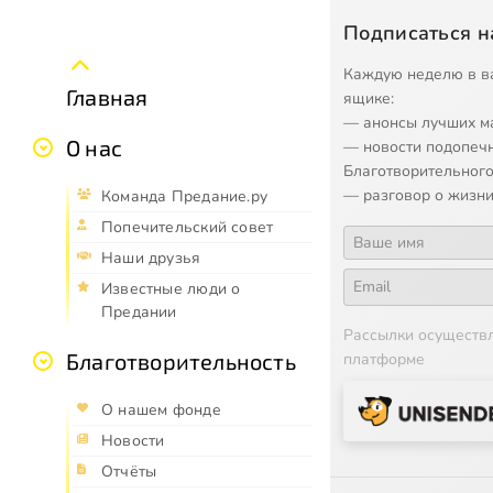
Подписаться н
Каждую неделю в в
Главная
ящике:
— анонсы лучших м
О нас
— новости подопеч
Благотворительного
— разговор о жизни
Команда Предание.ру
Попечительский совет
Наши друзья
Известные люди о
Предании
Рассылки осуществ
Благотворительность
платформе
О нашем фонде
Новости
Отчёты