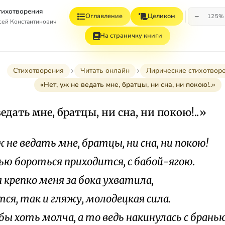
Стихотворения
−
Оглавление
Целиком
125%
сей Константинович
На страничку книги
Стихотворения
Читать онлайн
Лирические стихотвор
«Нет, уж не ведать мне, братцы, ни сна, ни покою!..»
ведать мне, братцы, ни сна, ни покою!..»
 не ведать мне, братцы, ни сна, ни покою!
ью бороться приходится, с бабой-ягою.
 крепко меня за бока ухватила,
ся, так и гляжу, молодецкая сила.
бы хоть молча, а то ведь накинулась с бранью