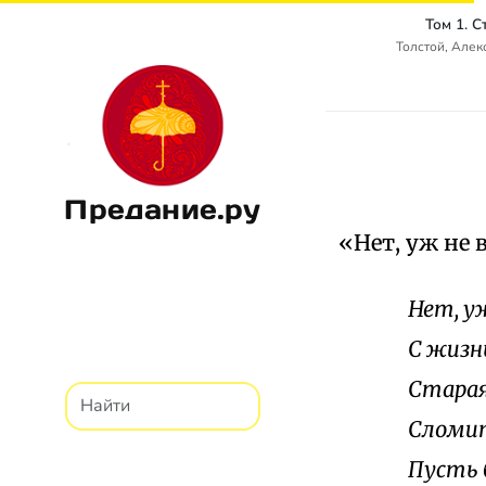
Том 1. 
Толстой, Алек
Предание.ру
«Нет, уж не 
Нет, уж
С жизн
Старая
Сломит
Пусть 