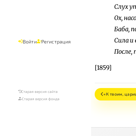
Слух у
Ох, нас
Баба, п
Сила и
Войти
Регистрация
После,
[1859]
Старая версия сайта
«К твоим, цари
Старая версия фонда