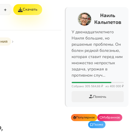
+
Скачать
Наиль
Калыпетов
У двенадцатилетнего
Наиля большие, но
ения
решаемые проблемы. Он
болен редкой болезнью,
которая ставит перед ним
множество непростых
задача, угрожая в
противном случ…
Собрано 305 564,66 ₽
из 400 000 ₽
Помочь
Популярное
Избранное
Позже
,