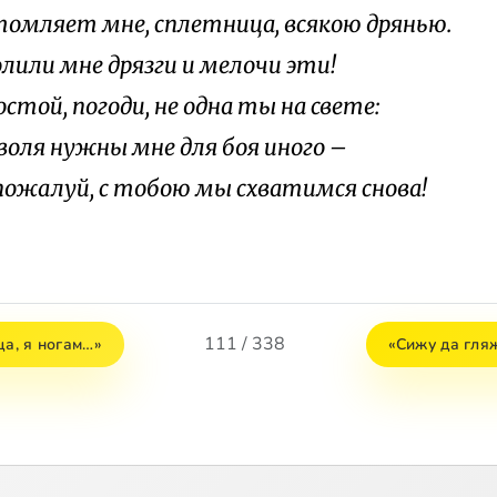
томляет мне, сплетница, всякою дрянью.
олили мне дрязги и мелочи эти!
остой, погоди, не одна ты на свете:
 воля нужны мне для боя иного –
 пожалуй, с тобою мы схватимся снова!
111 / 338
ца, я ногам…»
«Сижу да гляж