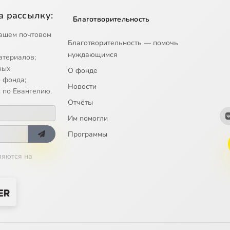
а рассылку:
Благотворительность
ашем почтовом
Благотворительность — помочь
нуждающимся
атериалов;
ных
О фонде
 фонда;
Новости
 по Евангелию.
Отчёты
Им помогли
Программы
ляются на