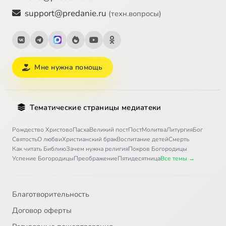
support@predanie.ru
(техн.вопросы)
Мне нужна помощь
Тематические страницы медиатеки
Рождество Христово
Пасха
Великий пост
Пост
Молитва
Литургия
Бог
Святость
О любви
Христианский брак
Воспитание детей
Смерть
Как читать Библию
Зачем нужна религия
Покров Богородицы
Успение Богородицы
Преображение
Пятидесятница
Все темы →
Благотворительность
Договор оферты