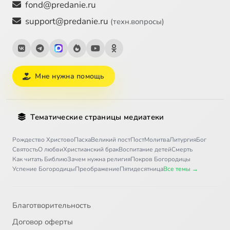
fond@predanie.ru
support@predanie.ru
(техн.вопросы)
Мне нужна помощь
Тематические страницы медиатеки
Рождество Христово
Пасха
Великий пост
Пост
Молитва
Литургия
Бог
Святость
О любви
Христианский брак
Воспитание детей
Смерть
Как читать Библию
Зачем нужна религия
Покров Богородицы
Успение Богородицы
Преображение
Пятидесятница
Все темы →
Благотворительность
Договор оферты