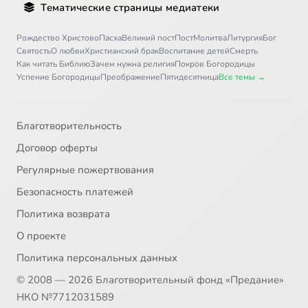
Тематические страницы медиатеки
Рождество Христово
Пасха
Великий пост
Пост
Молитва
Литургия
Бог
Святость
О любви
Христианский брак
Воспитание детей
Смерть
Как читать Библию
Зачем нужна религия
Покров Богородицы
Успение Богородицы
Преображение
Пятидесятница
Все темы →
Благотворительность
Договор оферты
Регулярные пожертвования
Безопасность платежей
Политика возврата
О проекте
Политика персональных данных
© 2008 — 2026 Благотворительный фонд «Предание»
НКО №7712031589