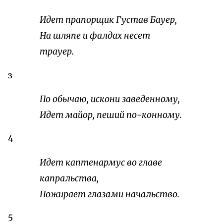
Идет прапорщик Густав Бауер,
На шляпе и фалдах несет
трауер.
з
По обычаю, искони заведенному,
Идет майор, пеший по-конному.
4
Идет каптенармус во главе
капральства,
Пожирает глазами начальство.
5