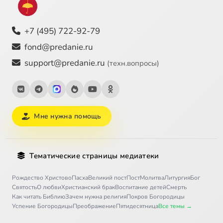
+7 (495) 722-92-79
fond@predanie.ru
support@predanie.ru
(техн.вопросы)
Мне нужна помощь
Тематические страницы медиатеки
Рождество Христово
Пасха
Великий пост
Пост
Молитва
Литургия
Бог
Святость
О любви
Христианский брак
Воспитание детей
Смерть
Как читать Библию
Зачем нужна религия
Покров Богородицы
Успение Богородицы
Преображение
Пятидесятница
Все темы →