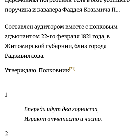
Церемониал погребения тела в бозе усопшего
поручика и кавалера Фаддея Козьмича П…
Составлен аудитором вместе с полковым
адъютантом 22-го февраля 1821 года, в
Житомирской губернии, близ города
Радзивиллова.
[21]
Утверждаю. Полковник
.
1
Впереди идут два горниста,
Играют отчетисто и чисто.
2