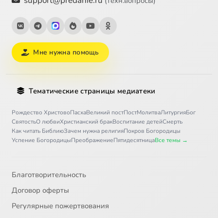
support@predanie.ru
(техн.вопросы)
Мне нужна помощь
Тематические страницы медиатеки
Рождество Христово
Пасха
Великий пост
Пост
Молитва
Литургия
Бог
Святость
О любви
Христианский брак
Воспитание детей
Смерть
Как читать Библию
Зачем нужна религия
Покров Богородицы
Успение Богородицы
Преображение
Пятидесятница
Все темы →
Благотворительность
Договор оферты
Регулярные пожертвования