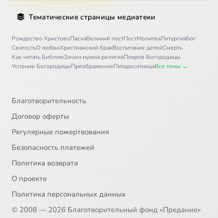
Тематические страницы медиатеки
Рождество Христово
Пасха
Великий пост
Пост
Молитва
Литургия
Бог
Святость
О любви
Христианский брак
Воспитание детей
Смерть
Как читать Библию
Зачем нужна религия
Покров Богородицы
Успение Богородицы
Преображение
Пятидесятница
Все темы →
Благотворительность
Договор оферты
Регулярные пожертвования
Безопасность платежей
Политика возврата
О проекте
Политика персональных данных
© 2008 — 2026 Благотворительный фонд «Предание»