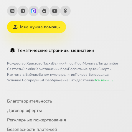
Мне нужна помощь
Тематические страницы медиатеки
Рождество Христово
Пасха
Великий пост
Пост
Молитва
Литургия
Бог
Святость
О любви
Христианский брак
Воспитание детей
Смерть
Как читать Библию
Зачем нужна религия
Покров Богородицы
Успение Богородицы
Преображение
Пятидесятница
Все темы →
Благотворительность
Договор оферты
Регулярные пожертвования
Безопасность платежей