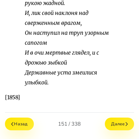
рукою жадной.
И, лик свой наклоня над
сверженным врагом,
Он наступил на труп узорным
сапогом
И в очи мертвые глядел, и с
дрожью зыбкой
Державные уста змеилися
улыбкой.
[1858]
151 / 338
Назад
Далее