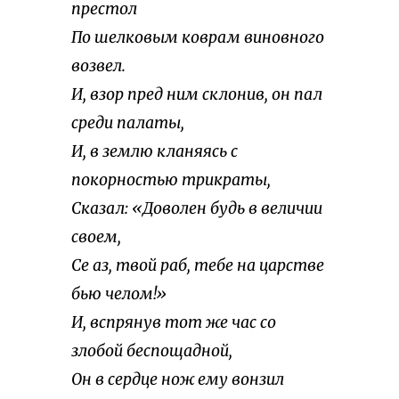
престол
По шелковым коврам виновного
возвел.
И, взор пред ним склонив, он пал
среди палаты,
И, в землю кланяясь с
покорностью трикраты,
Сказал: «Доволен будь в величии
своем,
Се аз, твой раб, тебе на царстве
бью челом!»
И, вспрянув тот же час со
злобой беспощадной,
Он в сердце нож ему вонзил