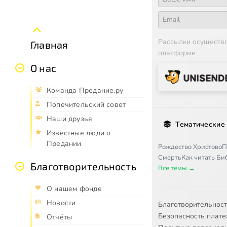
Рассылки осуществ
Главная
платформе
О нас
Команда Предание.ру
Попечительский совет
Наши друзья
Тематические
Известные люди о
Предании
Рождество Христово
П
Смерть
Как читать Б
Благотворительность
Все темы →
О нашем фонде
Новости
Благотворительнос
Безопасность плат
Отчёты