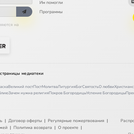
Им помогли
Программы
ляются на
 страницы медиатеки
асха
Великий пост
Пост
Молитва
Литургия
Бог
Святость
О любви
Христианс
иблию
Зачем нужна религия
Покров Богородицы
Успение Богородицы
Пре
ть
|
Договор оферты
|
Регулярные пожертвования
|
Распр
ежей
|
Политика возврата
|
О проекте
|