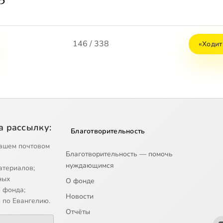
55
146 / 338
«Ходит
а рассылку:
Благотворительность
ашем почтовом
Благотворительность — помочь
нуждающимся
атериалов;
ных
О фонде
 фонда;
Новости
 по Евангелию.
Отчёты