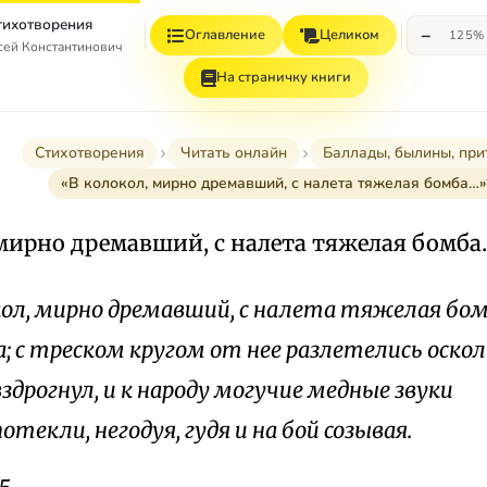
Стихотворения
−
Оглавление
Целиком
125%
сей Константинович
На страничку книги
Стихотворения
Читать онлайн
Баллады, былины, при
«В колокол, мирно дремавший, с налета тяжелая бомба…»
 мирно дремавший, с налета тяжелая бомб
кол, мирно дремавший, с налета тяжелая бо
а; с треском кругом от нее разлетелись оскол
здрогнул, и к народу могучие медные звуки
отекли, негодуя, гудя и на бой созывая.