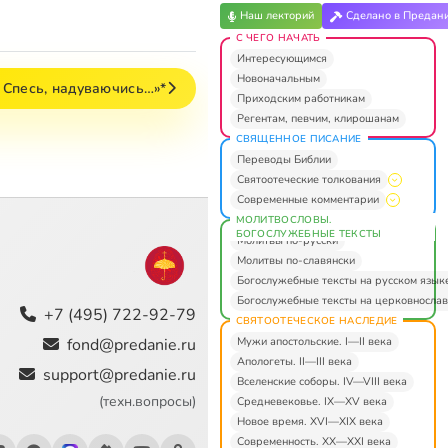
Наш лекторий
Сделано в Предан
С ЧЕГО НАЧАТЬ
Интересующимся
Новоначальным
 Спесь, надуваючись…»*
Приходским работникам
Регентам, певчим, клирошанам
СВЯЩЕННОЕ ПИСАНИЕ
Переводы Библии
Святоотеческие толкования
Современные комментарии
МОЛИТВОСЛОВЫ.
БОГОСЛУЖЕБНЫЕ ТЕКСТЫ
Молитвы по-русски
Молитвы по-славянски
Богослужебные тексты на русском язык
Богослужебные тексты на церковнослав
+7 (495) 722-92-79
СВЯТООТЕЧЕСКОЕ НАСЛЕДИЕ
Мужи апостольские. I—II века
fond@predanie.ru
Апологеты. II—III века
support@predanie.ru
Вселенские соборы. IV—VIII века
(техн.вопросы)
Средневековье. IX—XV века
Новое время. XVI—XIX века
Современность. XX—XXI века