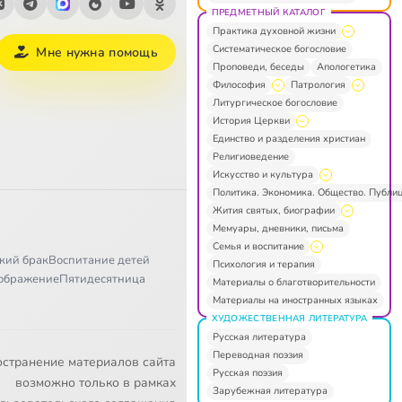
ПРЕДМЕТНЫЙ КАТАЛОГ
Практика духовной жизни
Систематическое богословие
Мне нужна помощь
Проповеди, беседы
Апологетика
Философия
Патрология
Литургическое богословие
История Церкви
Единство и разделения христиан
Религиоведение
Искусство и культура
Политика. Экономика. Общество. Публи
Жития святых, биографии
Мемуары, дневники, письма
Семья и воспитание
кий брак
Воспитание детей
Психология и терапия
ображение
Пятидесятница
Материалы о благотворительности
Материалы на иностранных языках
ХУДОЖЕСТВЕННАЯ ЛИТЕРАТУРА
Русская литература
Переводная поэзия
остранение материалов сайта
Русская поэзия
возможно только в рамках
Зарубежная литература