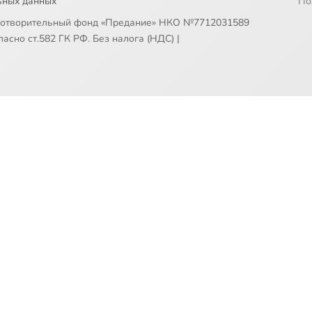
ьных данных
По
готворительный фонд «Предание» НКО №7712031589
асно ст.582 ГК РФ. Без налога (НДС)
|