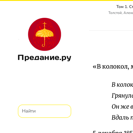
Том 1. 
Толстой, Алек
Предание.ру
«В колокол,
В коло
Грянул
Он же в
Вдаль п