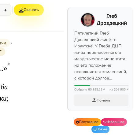
+
Скачать
Глеб
Дроздецкий
Пятилетний Глеб
Дроздецкий живёт в
тчи
Иркутске. У Глеба ДЦП
*
из-за перенесённого в
младенчестве менингита,
*
но его положение
а…»
осложняется эпилепсией,
с которой долгое…
мба
Собрано 60 899,15 ₽
из 206 900 ₽
ки;
Помочь
Популярное
Избранное
Позже