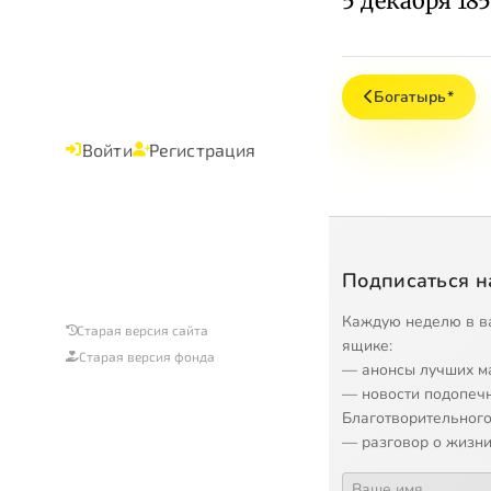
5 декабря 18
Богатырь*
Войти
Регистрация
Подписаться н
Каждую неделю в в
Старая версия сайта
ящике:
Старая версия фонда
— анонсы лучших м
— новости подопеч
Благотворительного
— разговор о жизни