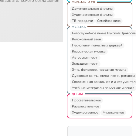
льзовательского соглашения
ФИЛЬМЫ И ТВ
Документальные фильмы
Художественные фильмы
ТВ-передачи
Семейное кино
МУЗЫКА
Богослужебное пение Русской Правосл
Колокольный звон
Песнопения поместных церквей
Классическая музыка
Авторская песня
Эстрадная песня
Этно, фольклор, народная музыка
Духовные канты, стихи, песни, романсы
Современная вокальная и инструментал
Учебные материалы по музыке и пению
ДЕТЯМ
Просветительское
Развлекательное
Художественное
Музыкальное