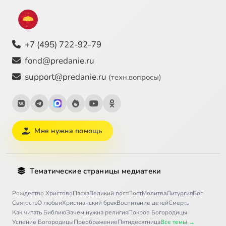
+7 (495) 722-92-79
fond@predanie.ru
support@predanie.ru
(техн.вопросы)
Мне нужна помощь
Тематические страницы медиатеки
Рождество Христово
Пасха
Великий пост
Пост
Молитва
Литургия
Бог
Святость
О любви
Христианский брак
Воспитание детей
Смерть
Как читать Библию
Зачем нужна религия
Покров Богородицы
Успение Богородицы
Преображение
Пятидесятница
Все темы →