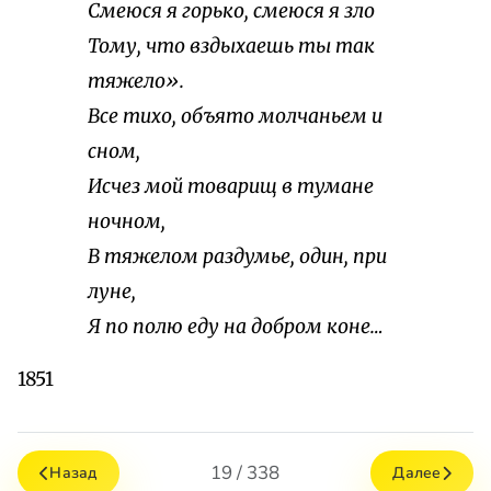
Смеюся я горько, смеюся я зло
Тому, что вздыхаешь ты так
тяжело».
Все тихо, объято молчаньем и
сном,
Исчез мой товарищ в тумане
ночном,
В тяжелом раздумье, один, при
луне,
Я по полю еду на добром коне…
1851
19 / 338
Назад
Далее