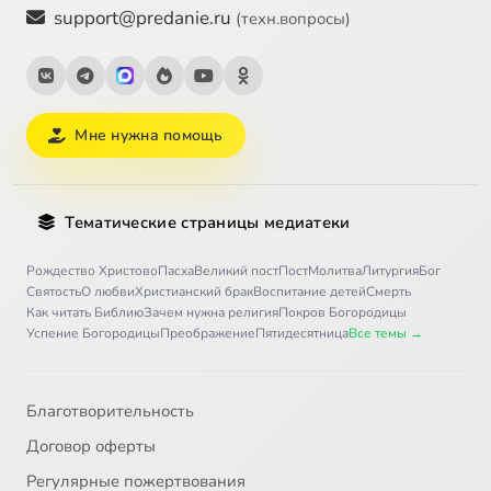
support@predanie.ru
(техн.вопросы)
Мне нужна помощь
Тематические страницы медиатеки
Рождество Христово
Пасха
Великий пост
Пост
Молитва
Литургия
Бог
Святость
О любви
Христианский брак
Воспитание детей
Смерть
Как читать Библию
Зачем нужна религия
Покров Богородицы
Успение Богородицы
Преображение
Пятидесятница
Все темы →
Благотворительность
Договор оферты
Регулярные пожертвования