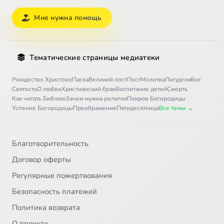
Мне нужна помощь
Тематические страницы медиатеки
Рождество Христово
Пасха
Великий пост
Пост
Молитва
Литургия
Бог
Святость
О любви
Христианский брак
Воспитание детей
Смерть
Как читать Библию
Зачем нужна религия
Покров Богородицы
Успение Богородицы
Преображение
Пятидесятница
Все темы →
Благотворительность
Договор оферты
Регулярные пожертвования
Безопасность платежей
Политика возврата
О проекте