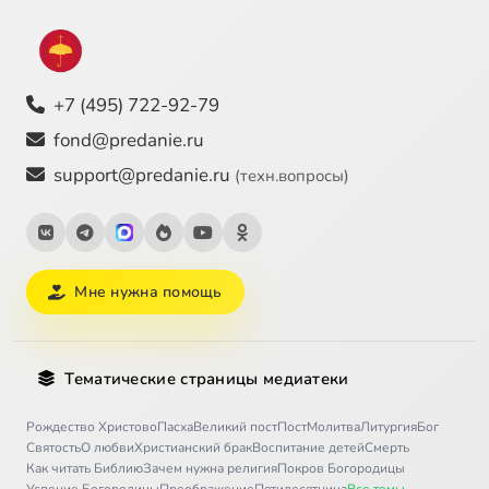
+7 (495) 722-92-79
fond@predanie.ru
support@predanie.ru
(техн.вопросы)
Мне нужна помощь
Тематические страницы медиатеки
Рождество Христово
Пасха
Великий пост
Пост
Молитва
Литургия
Бог
Святость
О любви
Христианский брак
Воспитание детей
Смерть
Как читать Библию
Зачем нужна религия
Покров Богородицы