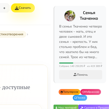
+
Скачать
Семья
Ткаченко
В семье Ткаченко четверо
человек – мать, отец и
стихотворения
двое сыновей. И это
семья – крепость. У них
столько проблем и бед,
что хватило бы на много
семей. Трое из четвер…
Собрано 140 250,95 ₽
из 419 389 ₽
Помочь
— доступные
Популярное
Избранное
Позже
Наш лекторий
Сделано в Предан