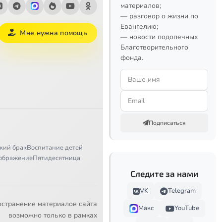
материалов;
— разговор о жизни по
Евангелию;
Мне нужна помощь
— новости подопечных
Благотворительного
фонда.
Подписаться
кий брак
Воспитание детей
ображение
Пятидесятница
Следите за нами
VK
Telegram
остранение материалов сайта
Макс
YouTube
возможно только в рамках