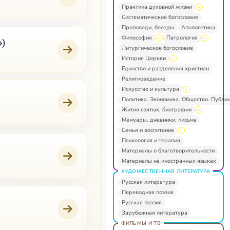
Практика духовной жизни
Систематическое богословие
Проповеди, беседы
Апологетика
Философия
Патрология
»)
Литургическое богословие
История Церкви
Единство и разделения христиан
Религиоведение
Искусство и культура
Политика. Экономика. Общество. Публи
Жития святых, биографии
Мемуары, дневники, письма
Семья и воспитание
Психология и терапия
Материалы о благотворительности
Материалы на иностранных языках
ХУДОЖЕСТВЕННАЯ ЛИТЕРАТУРА
Русская литература
Переводная поэзия
Русская поэзия
Зарубежная литература
ФИЛЬМЫ И ТВ