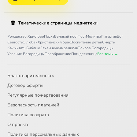
Тематические страницы медиатеки
Рождество Христово
Пасха
Великий пост
Пост
Молитва
Литургия
Бог
Святость
О любви
Христианский брак
Воспитание детей
Смерть
Как читать Библию
Зачем нужна религия
Покров Богородицы
Успение Богородицы
Преображение
Пятидесятница
Все темы →
Благотворительность
Договор оферты
Регулярные пожертвования
Безопасность платежей
Политика возврата
О проекте
Политика персональных данных