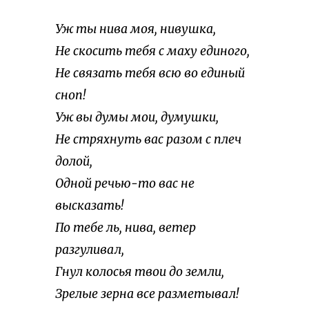
Уж ты нива моя, нивушка,
Не скосить тебя с маху единого,
Не связать тебя всю во единый
сноп!
Уж вы думы мои, думушки,
Не стряхнуть вас разом с плеч
долой,
Одной речью-то вас не
высказать!
По тебе ль, нива, ветер
разгуливал,
Гнул колосья твои до земли,
Зрелые зерна все разметывал!