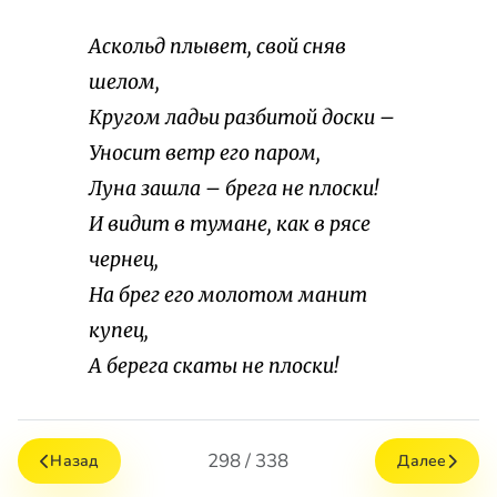
Аскольд плывет, свой сняв
шелом,
Кругом ладьи разбитой доски –
Уносит ветр его паром,
Луна зашла – брега не плоски!
И видит в тумане, как в рясе
чернец,
На брег его молотом манит
купец,
А берега скаты не плоски!
298 / 338
Назад
Далее