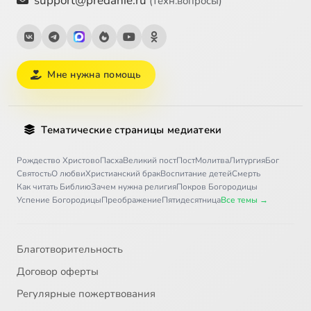
support@predanie.ru
(техн.вопросы)
Мне нужна помощь
Тематические страницы медиатеки
Рождество Христово
Пасха
Великий пост
Пост
Молитва
Литургия
Бог
Святость
О любви
Христианский брак
Воспитание детей
Смерть
Как читать Библию
Зачем нужна религия
Покров Богородицы
Успение Богородицы
Преображение
Пятидесятница
Все темы →
Благотворительность
Договор оферты
Регулярные пожертвования