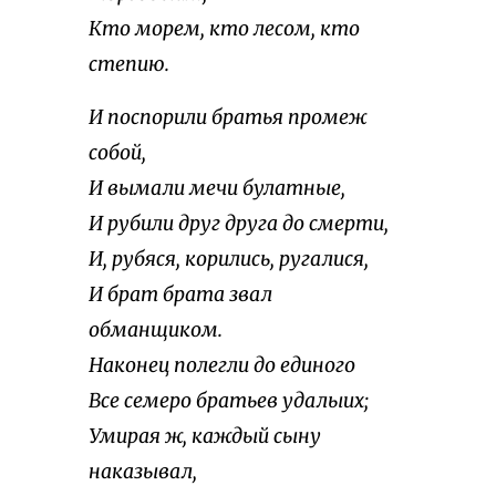
Кто морем, кто лесом, кто
степию.
И поспорили братья промеж
собой,
И вымали мечи булатные,
И рубили друг друга до смерти,
И, рубяся, корились, ругалися,
И брат брата звал
обманщиком.
Наконец полегли до единого
Все семеро братьев удалыих;
Умирая ж, каждый сыну
наказывал,