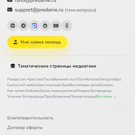
fond@predanie.ru
support@predanie.ru
(техн.вопросы)
Мне нужна помощь
Тематические страницы медиатеки
Рождество Христово
Пасха
Великий пост
Пост
Молитва
Литургия
Бог
Святость
О любви
Христианский брак
Воспитание детей
Смерть
Как читать Библию
Зачем нужна религия
Покров Богородицы
Успение Богородицы
Преображение
Пятидесятница
Все темы →
Благотворительность
Договор оферты