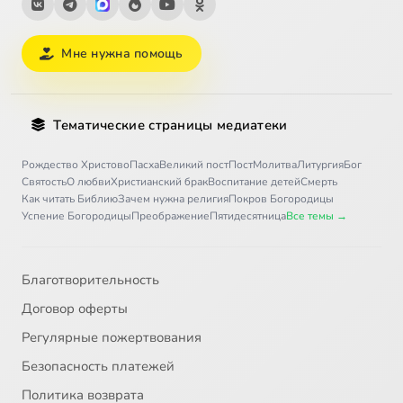
Мне нужна помощь
Тематические страницы медиатеки
Рождество Христово
Пасха
Великий пост
Пост
Молитва
Литургия
Бог
Святость
О любви
Христианский брак
Воспитание детей
Смерть
Как читать Библию
Зачем нужна религия
Покров Богородицы
Успение Богородицы
Преображение
Пятидесятница
Все темы →
Благотворительность
Договор оферты
Регулярные пожертвования
Безопасность платежей
Политика возврата