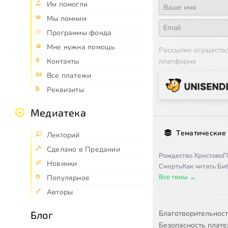
Им помогли
Мы помним
Программы фонда
Мне нужна помощь
Рассылки осуществ
платформе
Контакты
Все платежи
Реквизиты
Медиатека
Тематические
Лекторий
Сделано в Предании
Рождество Христово
П
Новинки
Смерть
Как читать Б
Все темы →
Популярное
Авторы
Благотворительнос
Блог
Безопасность плат