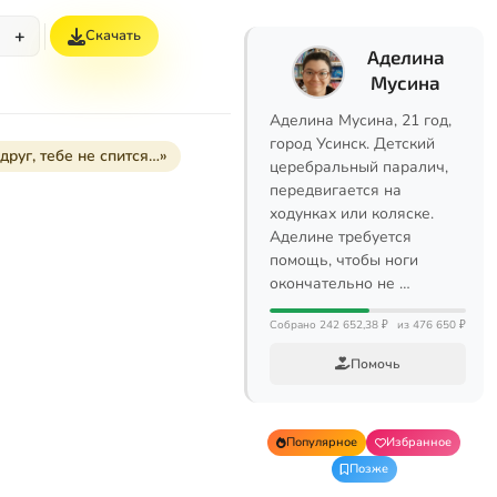
+
Скачать
Аделина
Мусина
Аделина Мусина, 21 год,
город Усинск. Детский
руг, тебе не спится…»
церебральный паралич,
передвигается на
ходунках или коляске.
Аделине требуется
помощь, чтобы ноги
окончательно не …
Собрано 242 652,38 ₽
из 476 650 ₽
Помочь
Популярное
Избранное
Позже