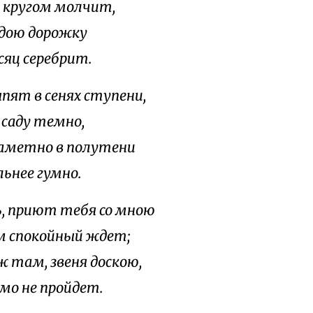
ругом молчит,
адою дорожку
 серебрит.
ыпят в сенях ступени,
аду темно,
аметно в полутени
ее гумно.
, приют тебя со мною
покойный ждет;
 там, звеня доскою,
не пройдет.