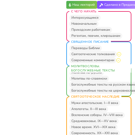
Наш лекторий
Сделано в Предан
С ЧЕГО НАЧАТЬ
Интересующимся
Новоначальным
Приходским работникам
Регентам, певчим, клирошанам
СВЯЩЕННОЕ ПИСАНИЕ
Переводы Библии
Святоотеческие толкования
Современные комментарии
МОЛИТВОСЛОВЫ.
БОГОСЛУЖЕБНЫЕ ТЕКСТЫ
Молитвы по-русски
Молитвы по-славянски
Богослужебные тексты на русском язык
Богослужебные тексты на церковнослав
СВЯТООТЕЧЕСКОЕ НАСЛЕДИЕ
Мужи апостольские. I—II века
Апологеты. II—III века
Вселенские соборы. IV—VIII века
Средневековье. IX—XV века
Новое время. XVI—XIX века
Современность. XX—XXI века