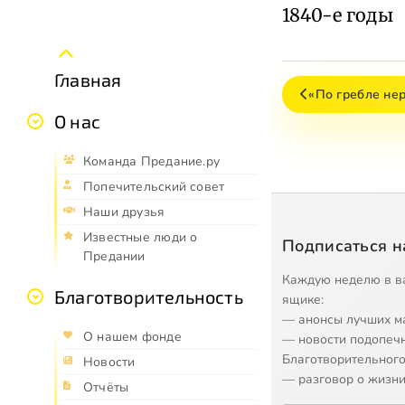
1840-е годы
Главная
«По гребле не
О нас
Команда Предание.ру
Попечительский совет
Наши друзья
Известные люди о
Подписаться н
Предании
Каждую неделю в в
Благотворительность
ящике:
— анонсы лучших м
О нашем фонде
— новости подопеч
Благотворительного
Новости
— разговор о жизни
Отчёты