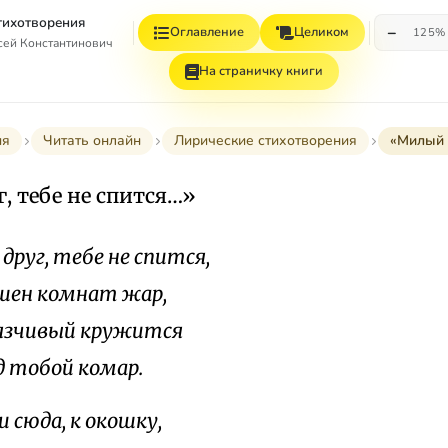
Стихотворения
−
Оглавление
Целиком
125%
сей Константинович
На страничку книги
ия
Читать онлайн
Лирические стихотворения
«Милый д
, тебе не спится…»
друг, тебе не спится,
 комнат жар,
язчивый кружится
обой комар.
 сюда, к окошку,