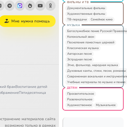
ФИЛЬМЫ И ТВ
Документальные фильмы
Художественные фильмы
ТВ-передачи
Семейное кино
Мне нужна помощь
МУЗЫКА
Богослужебное пение Русской Правосл
Колокольный звон
Песнопения поместных церквей
Классическая музыка
Авторская песня
Эстрадная песня
Этно, фольклор, народная музыка
Духовные канты, стихи, песни, романсы
Современная вокальная и инструментал
Учебные материалы по музыке и пению
кий брак
Воспитание детей
ДЕТЯМ
ображение
Пятидесятница
Просветительское
Развлекательное
Художественное
Музыкальное
остранение материалов сайта
возможно только в рамках