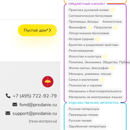
ПРЕДМЕТНЫЙ КАТАЛОГ
Практика духовной жизни
Систематическое богословие
Проповеди, беседы
Апологетика
Философия
Патрология
Пустой дом*
Литургическое богословие
История Церкви
Единство и разделения христиан
Религиоведение
Искусство и культура
Политика. Экономика. Общество. Публи
Жития святых, биографии
Мемуары, дневники, письма
Семья и воспитание
Психология и терапия
Материалы о благотворительности
+7 (495) 722-92-79
Материалы на иностранных языках
ХУДОЖЕСТВЕННАЯ ЛИТЕРАТУРА
fond@predanie.ru
Русская литература
support@predanie.ru
Переводная поэзия
Русская поэзия
(техн.вопросы)
Зарубежная литература