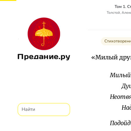
Том 1. 
Толстой, Алек
Стихотворен
Предание.ру
«Милый друг
Милый 
Душен
Неотв
Над т
Подойди