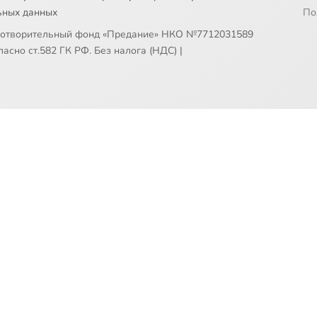
ьных данных
По
готворительный фонд «Предание» НКО №7712031589
асно ст.582 ГК РФ. Без налога (НДС)
|