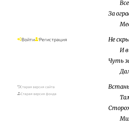
Все к
За огр
Месяц
Не скр
Войти
Регистрация
И в с
Чуть з
Дальн
Встань
Старая версия сайта
Старая версия фонда
Там с
Сторож
Мимо 