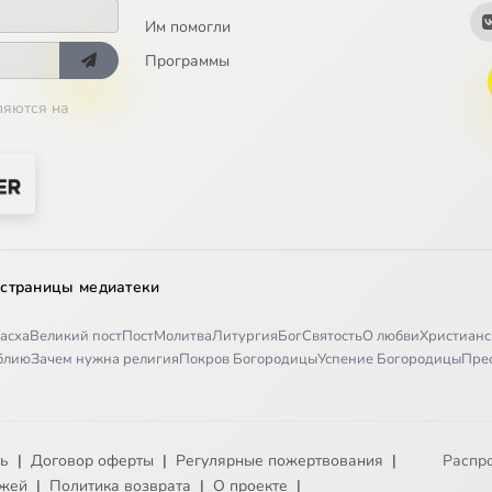
Им помогли
Программы
ляются на
 страницы медиатеки
асха
Великий пост
Пост
Молитва
Литургия
Бог
Святость
О любви
Христианс
иблию
Зачем нужна религия
Покров Богородицы
Успение Богородицы
Пре
ть
|
Договор оферты
|
Регулярные пожертвования
|
Распр
ежей
|
Политика возврата
|
О проекте
|