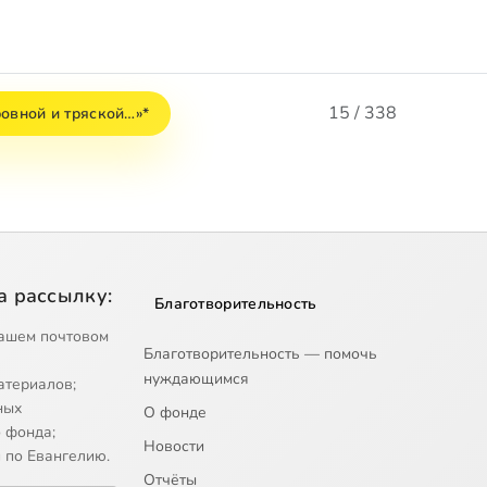
15 / 338
ровной и тряской…»*
а рассылку:
Благотворительность
ашем почтовом
Благотворительность — помочь
нуждающимся
атериалов;
ных
О фонде
 фонда;
Новости
 по Евангелию.
Отчёты