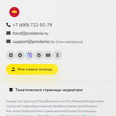
+7 (495) 722-92-79
fond@predanie.ru
support@predanie.ru
(техн.вопросы)
Мне нужна помощь
Тематические страницы медиатеки
Рождество Христово
Пасха
Великий пост
Пост
Молитва
Литургия
Бог
Святость
О любви
Христианский брак
Воспитание детей
Смерть
Как читать Библию
Зачем нужна религия
Покров Богородицы