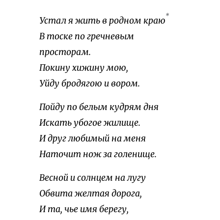
*
Устал я жить в родном краю
В тоске по гречневым
просторам.
Покину хижину мою,
Уйду бродягою и вором.
Пойду по белым кудрям дня
Искать убогое жилище.
И друг любимый на меня
Наточит нож за голенище.
Весной и солнцем на лугу
Обвита желтая дорога,
И та, чье имя берегу,