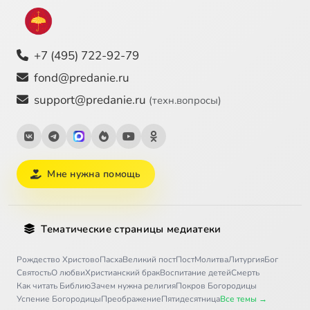
+7 (495) 722-92-79
fond@predanie.ru
support@predanie.ru
(техн.вопросы)
Мне нужна помощь
Тематические страницы медиатеки
Рождество Христово
Пасха
Великий пост
Пост
Молитва
Литургия
Бог
Святость
О любви
Христианский брак
Воспитание детей
Смерть
Как читать Библию
Зачем нужна религия
Покров Богородицы
Успение Богородицы
Преображение
Пятидесятница
Все темы →