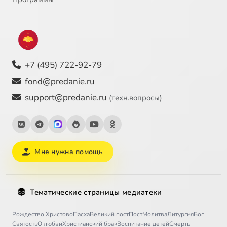
+7 (495) 722-92-79
fond@predanie.ru
support@predanie.ru
(техн.вопросы)
Мне нужна помощь
Тематические страницы медиатеки
Рождество Христово
Пасха
Великий пост
Пост
Молитва
Литургия
Бог
Святость
О любви
Христианский брак
Воспитание детей
Смерть