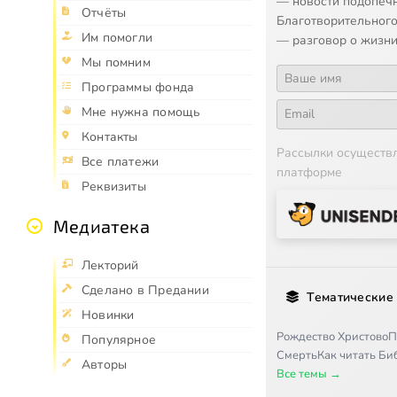
— новости подопеч
Отчёты
Благотворительного
Им помогли
— разговор о жизни
Мы помним
Программы фонда
Мне нужна помощь
Контакты
Рассылки осуществ
Все платежи
платформе
Реквизиты
Медиатека
Лекторий
Сделано в Предании
Тематические
Новинки
Рождество Христово
П
Популярное
Смерть
Как читать Б
Авторы
Все темы →