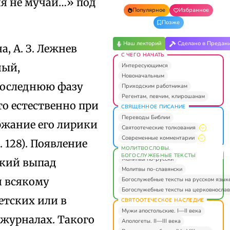
ня не мучай…» под
Популярное
Избранное
Позже
Наш лекторий
Сделано в Предан
, А. З. Лежнев
С ЧЕГО НАЧАТЬ
ный,
Интересующимся
Новоначальным
последнюю фазу
Приходским работникам
Регентам, певчим, клирошанам
то естественно при
СВЯЩЕННОЕ ПИСАНИЕ
Переводы Библии
жание его лирики
Святоотеческие толкования
Современные комментарии
. 128). Появление
МОЛИТВОСЛОВЫ.
БОГОСЛУЖЕБНЫЕ ТЕКСТЫ
Молитвы по-русски
зкий выпад
Молитвы по-славянски
и всякому
Богослужебные тексты на русском язык
Богослужебные тексты на церковнослав
етских или в
СВЯТООТЕЧЕСКОЕ НАСЛЕДИЕ
Мужи апостольские. I—II века
 журналах. Такого
Апологеты. II—III века