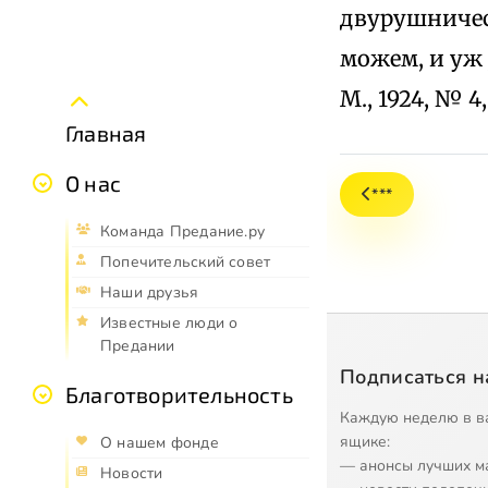
двурушничест
можем, и уж 
М., 1924, № 4
Главная
О нас
***
Команда Предание.ру
Попечительский совет
Наши друзья
Известные люди о
Предании
Подписаться н
Благотворительность
Каждую неделю в в
ящике:
О нашем фонде
— анонсы лучших м
Новости