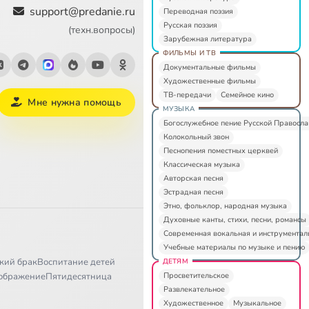
support@predanie.ru
Переводная поэзия
Русская поэзия
(техн.вопросы)
Зарубежная литература
ФИЛЬМЫ И ТВ
Документальные фильмы
Художественные фильмы
ТВ-передачи
Семейное кино
Мне нужна помощь
МУЗЫКА
Богослужебное пение Русской Правосл
Колокольный звон
Песнопения поместных церквей
Классическая музыка
Авторская песня
Эстрадная песня
Этно, фольклор, народная музыка
Духовные канты, стихи, песни, романсы
Современная вокальная и инструментал
Учебные материалы по музыке и пению
кий брак
Воспитание детей
ДЕТЯМ
Просветительское
ображение
Пятидесятница
Развлекательное
Художественное
Музыкальное