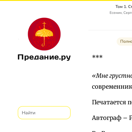
Том 1. 
Есенин, Сер
Полно
Предание.ру
***
«Мне грустн
современник»,
Печатается по
Автограф – Р