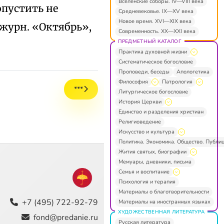
Вселенские соборы. IV—VIII века
опустить не
Средневековье. IX—XV века
Новое время. XVI—XIX века
(журн. «Октябрь»,
Современность. XX—XXI века
ПРЕДМЕТНЫЙ КАТАЛОГ
Практика духовной жизни
Систематическое богословие
Проповеди, беседы
Апологетика
Философия
Патрология
***
Литургическое богословие
История Церкви
Единство и разделения христиан
Религиоведение
Искусство и культура
Политика. Экономика. Общество. Публи
Жития святых, биографии
Мемуары, дневники, письма
Семья и воспитание
Психология и терапия
Материалы о благотворительности
+7 (495) 722-92-79
Материалы на иностранных языках
ХУДОЖЕСТВЕННАЯ ЛИТЕРАТУРА
fond@predanie.ru
Русская литература