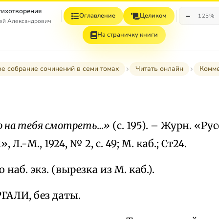
Стихотворения
−
Оглавление
Целиком
125%
гей Александрович
На страничку книги
е собрание сочинений в семи томах
Читать онлайн
Комм
о на тебя смотреть…»
(с. 195). – Журн. «Ру
 Л.-М., 1924, № 2, с. 49; М. каб.; Ст24.
 наб. экз. (вырезка из М. каб.).
ГАЛИ, без даты.