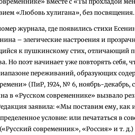
современнике» вместе с «Ты прохладой ме
вием «Любовь хулигана», без посвящения.
омер журнала, где появились стихи Есенина
енина – элегические настроения и прозрач
ийся к пушкинскому стих, отличающий 
ва. Но поэт начинает уже повторять себя, ч
иапазоне переживаний, образующих содер
ремени» (ПиР, 1924, № 6, ноябрь-декабрь, с
ина в «Русском современнике» вызвало ре
едакция заявила: «Мы поставим ему, как 
пределенное условие: или печататься в сов
«Русский современник», «Россия» и т. д.)