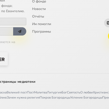
ных
О фонде
 фонда;
Новости
 по Евангелию.
Отчёты
Им помогли
Программы
ляются на
 страницы медиатеки
асха
Великий пост
Пост
Молитва
Литургия
Бог
Святость
О любви
Христианс
иблию
Зачем нужна религия
Покров Богородицы
Успение Богородицы
Пре