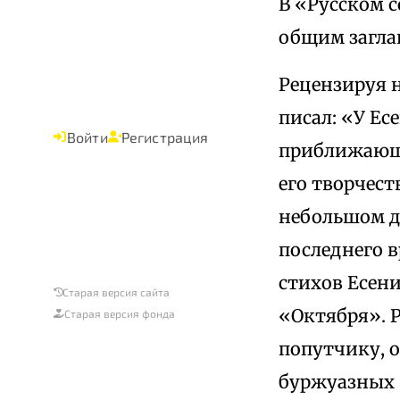
В «Русском 
общим загла
Рецензируя н
писал: «У Ес
Войти
Регистрация
приближающ
его творчест
небольшом д
последнего в
стихов Есен
Старая версия сайта
«Октября». Р
Старая версия фонда
попутчику, о
буржуазных (