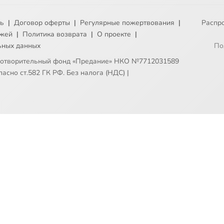
ть
|
Договор оферты
|
Регулярные пожертвования
|
Распр
ежей
|
Политика возврата
|
О проекте
|
ьных данных
По
готворительный фонд «Предание» НКО №7712031589
асно ст.582 ГК РФ. Без налога (НДС)
|