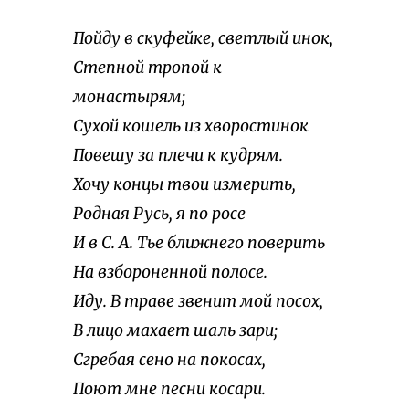
Пойду в скуфейке, светлый инок,
Степной тропой к
монастырям;
Сухой кошель из хворостинок
Повешу за плечи к кудрям.
Хочу концы твои измерить,
Родная Русь, я по росе
И в С. А. Тье ближнего поверить
На взбороненной полосе.
Иду. В траве звенит мой посох,
В лицо махает шаль зари;
Сгребая сено на покосах,
Поют мне песни косари.