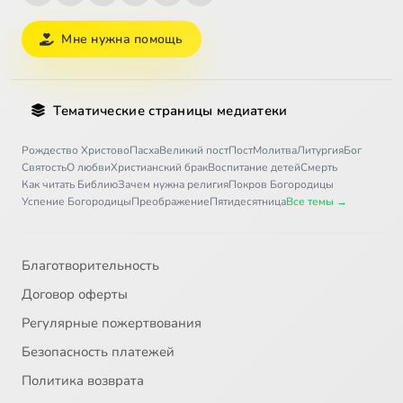
Мне нужна помощь
Тематические страницы медиатеки
Рождество Христово
Пасха
Великий пост
Пост
Молитва
Литургия
Бог
Святость
О любви
Христианский брак
Воспитание детей
Смерть
Как читать Библию
Зачем нужна религия
Покров Богородицы
Успение Богородицы
Преображение
Пятидесятница
Все темы →
Благотворительность
Договор оферты
Регулярные пожертвования
Безопасность платежей
Политика возврата