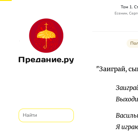
Том 1. 
Есенин, Сер
Пол
Предание.ру
"Заиграй, сы
Заигра
Выходи
Василь
Я играю