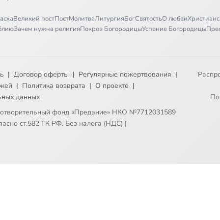
асха
Великий пост
Пост
Молитва
Литургия
Бог
Святость
О любви
Христианс
иблию
Зачем нужна религия
Покров Богородицы
Успение Богородицы
Пре
ть
|
Договор оферты
|
Регулярные пожертвования
|
Распр
ежей
|
Политика возврата
|
О проекте
|
ьных данных
По
готворительный фонд «Предание» НКО №7712031589
асно ст.582 ГК РФ. Без налога (НДС)
|