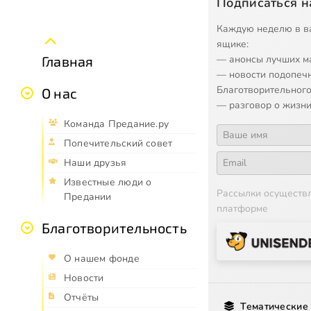
Подписаться н
Каждую неделю в в
ящике:
— анонсы лучших м
Главная
— новости подопеч
Благотворительного
О нас
— разговор о жизни
Команда Предание.ру
Попечительский совет
Наши друзья
Известные люди о
Рассылки осуществ
Предании
платформе
Благотворительность
О нашем фонде
Новости
Отчёты
Тематические