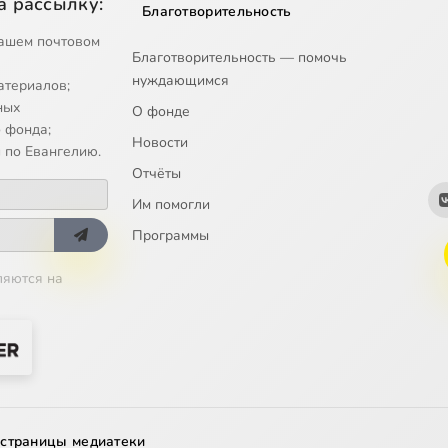
а рассылку:
Благотворительность
ашем почтовом
Благотворительность — помочь
нуждающимся
атериалов;
ных
О фонде
 фонда;
Новости
 по Евангелию.
Отчёты
Им помогли
Программы
ляются на
 страницы медиатеки