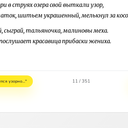
ори в струях озера свой выткали узор,
латок, шитьем украшенный, мелькнул за косо
й, сыграй, тальяночка, малиновы меха.
послушает красавица прибаски жениха.
11 / 351
улся узорно…"