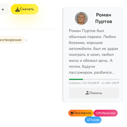
+
Скачать
Роман
Пуртов
Роман Пуртов был
обычным парнем. Любил
хотворения
боевики, хорошие
автомобили, был не дурак
поиграть в комп, любил
жену и обожал дочь. А
потом, будучи
пассажиром, разбился…
Собрано 124 526,88 ₽
из 444 150 ₽
Помочь
Популярное
Избранное
Позже