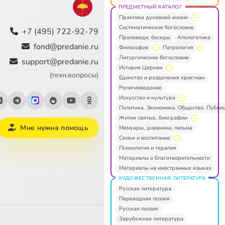
ПРЕДМЕТНЫЙ КАТАЛОГ
Практика духовной жизни
Систематическое богословие
+7 (495) 722-92-79
Проповеди, беседы
Апологетика
fond@predanie.ru
Философия
Патрология
Литургическое богословие
support@predanie.ru
История Церкви
(техн.вопросы)
Единство и разделения христиан
Религиоведение
Искусство и культура
Политика. Экономика. Общество. Публи
Жития святых, биографии
Мне нужна помощь
Мемуары, дневники, письма
Семья и воспитание
Психология и терапия
Материалы о благотворительности
Материалы на иностранных языках
ХУДОЖЕСТВЕННАЯ ЛИТЕРАТУРА
Русская литература
Переводная поэзия
Русская поэзия
Зарубежная литература