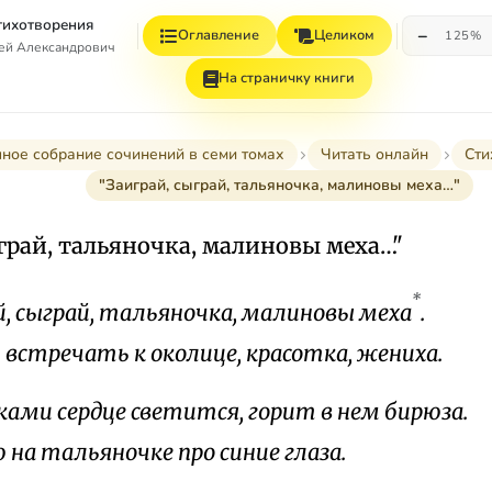
Стихотворения
−
Оглавление
Целиком
125%
гей Александрович
На страничку книги
ное собрание сочинений в семи томах
Читать онлайн
Сти
"Заиграй, сыграй, тальяночка, малиновы меха…"
грай, тальяночка, малиновы меха…"
*
й, сыграй, тальяночка, малиновы меха
.
 встречать к околице, красотка, жениха.
ками сердце светится, горит в нем бирюза.
 на тальяночке про синие глаза.