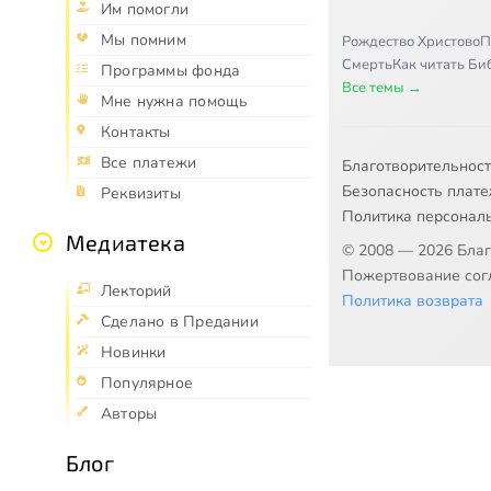
Им помогли
Мы помним
Рождество Христово
П
Смерть
Как читать Б
Программы фонда
Все темы →
Мне нужна помощь
Контакты
Все платежи
Благотворительнос
Безопасность плат
Реквизиты
Политика персонал
Медиатека
© 2008 — 2026 Бла
Пожертвование согл
Лекторий
Политика возврата
Сделано в Предании
Новинки
Популярное
Авторы
Блог