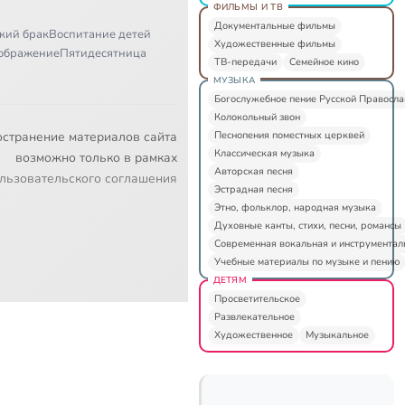
ФИЛЬМЫ И ТВ
Документальные фильмы
кий брак
Воспитание детей
Художественные фильмы
ображение
Пятидесятница
ТВ-передачи
Семейное кино
МУЗЫКА
Богослужебное пение Русской Правосл
Колокольный звон
Песнопения поместных церквей
остранение материалов сайта
Классическая музыка
возможно только в рамках
Авторская песня
льзовательского соглашения
Эстрадная песня
Этно, фольклор, народная музыка
Духовные канты, стихи, песни, романсы
Современная вокальная и инструментал
Учебные материалы по музыке и пению
ДЕТЯМ
Просветительское
Развлекательное
Художественное
Музыкальное