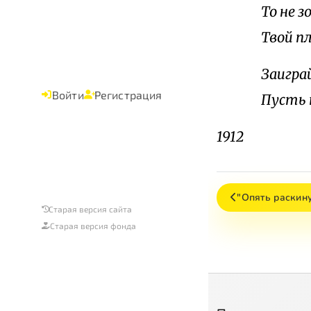
То не з
Твой п
Заигра
Войти
Регистрация
Пусть 
1912
"Опять раскин
Старая версия сайта
Старая версия фонда