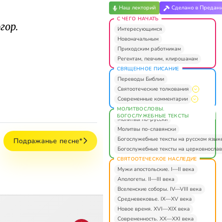
Наш лекторий
Сделано в Предан
С ЧЕГО НАЧАТЬ
гор.
Интересующимся
Новоначальным
Приходским работникам
Регентам, певчим, клирошанам
СВЯЩЕННОЕ ПИСАНИЕ
Переводы Библии
Святоотеческие толкования
Современные комментарии
МОЛИТВОСЛОВЫ.
БОГОСЛУЖЕБНЫЕ ТЕКСТЫ
Молитвы по-русски
Молитвы по-славянски
Богослужебные тексты на русском язык
Подражанье песне*
Богослужебные тексты на церковнослав
СВЯТООТЕЧЕСКОЕ НАСЛЕДИЕ
Мужи апостольские. I—II века
Апологеты. II—III века
Вселенские соборы. IV—VIII века
Средневековье. IX—XV века
Новое время. XVI—XIX века
Современность. XX—XXI века