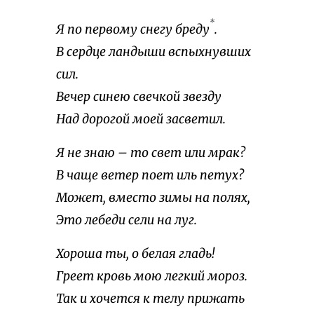
*
Я по первому снегу бреду
.
В сердце ландыши вспыхнувших
сил.
Вечер синею свечкой звезду
Над дорогой моей засветил.
Я не знаю – то свет или мрак?
В чаще ветер поет иль петух?
Может, вместо зимы на полях,
Это лебеди сели на луг.
Хороша ты, о белая гладь!
Греет кровь мою легкий мороз.
Так и хочется к телу прижать