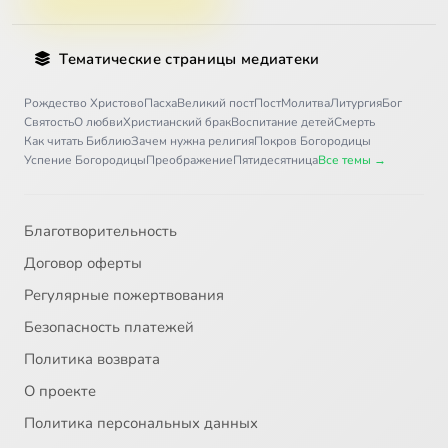
Тематические страницы медиатеки
Рождество Христово
Пасха
Великий пост
Пост
Молитва
Литургия
Бог
Святость
О любви
Христианский брак
Воспитание детей
Смерть
Как читать Библию
Зачем нужна религия
Покров Богородицы
Успение Богородицы
Преображение
Пятидесятница
Все темы →
Благотворительность
Договор оферты
Регулярные пожертвования
Безопасность платежей
Политика возврата
О проекте
Политика персональных данных