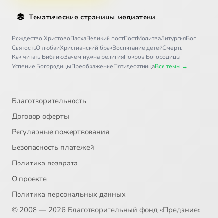
Тематические страницы медиатеки
Рождество Христово
Пасха
Великий пост
Пост
Молитва
Литургия
Бог
Святость
О любви
Христианский брак
Воспитание детей
Смерть
Как читать Библию
Зачем нужна религия
Покров Богородицы
Успение Богородицы
Преображение
Пятидесятница
Все темы →
Благотворительность
Договор оферты
Регулярные пожертвования
Безопасность платежей
Политика возврата
О проекте
Политика персональных данных
© 2008 — 2026 Благотворительный фонд «Предание»