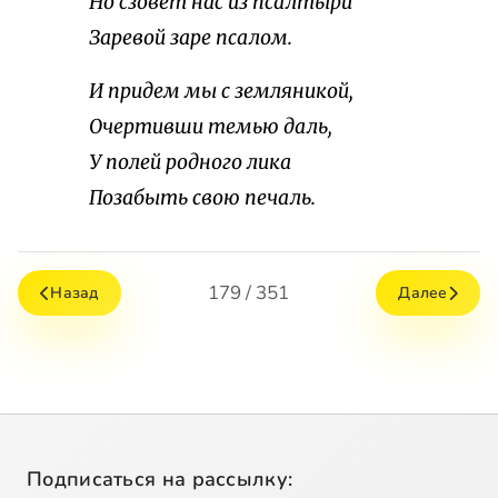
Но сзовет нас из псалтыри
Заревой заре псалом.
И придем мы с земляникой,
Очертивши темью даль,
У полей родного лика
Позабыть свою печаль.
179 / 351
Назад
Далее
Подписаться на рассылку: