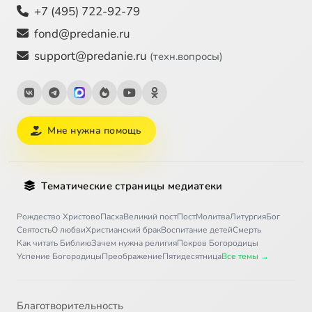
+7 (495) 722-92-79
fond@predanie.ru
support@predanie.ru
(техн.вопросы)
Мне нужна помощь
Тематические страницы медиатеки
Рождество Христово
Пасха
Великий пост
Пост
Молитва
Литургия
Бог
Святость
О любви
Христианский брак
Воспитание детей
Смерть
Как читать Библию
Зачем нужна религия
Покров Богородицы
Успение Богородицы
Преображение
Пятидесятница
Все темы →
Благотворительность