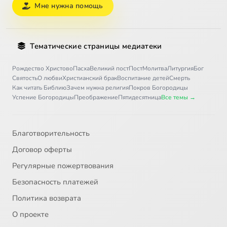
Мне нужна помощь
Тематические страницы медиатеки
Рождество Христово
Пасха
Великий пост
Пост
Молитва
Литургия
Бог
Святость
О любви
Христианский брак
Воспитание детей
Смерть
Как читать Библию
Зачем нужна религия
Покров Богородицы
Успение Богородицы
Преображение
Пятидесятница
Все темы →
Благотворительность
Договор оферты
Регулярные пожертвования
Безопасность платежей
Политика возврата
О проекте