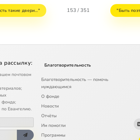
153 / 351
сть такие двери…"
"Быть поэт
а рассылку:
Благотворительность
ашем почтовом
Благотворительность — помочь
нуждающимся
атериалов;
ных
О фонде
 фонда;
Новости
 по Евангелию.
Отчёты
Им помогли
Программы