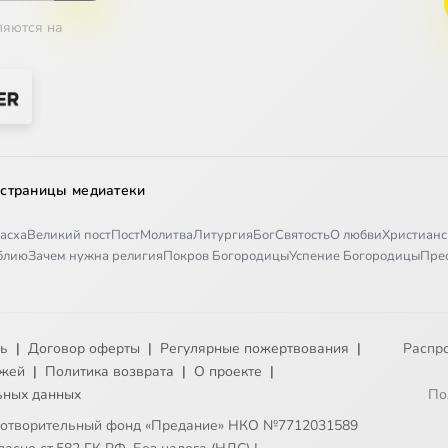
ляются на
 страницы медиатеки
асха
Великий пост
Пост
Молитва
Литургия
Бог
Святость
О любви
Христианс
иблию
Зачем нужна религия
Покров Богородицы
Успение Богородицы
Пре
ть
|
Договор оферты
|
Регулярные пожертвования
|
Распр
ежей
|
Политика возврата
|
О проекте
|
ьных данных
По
готворительный фонд «Предание» НКО №7712031589