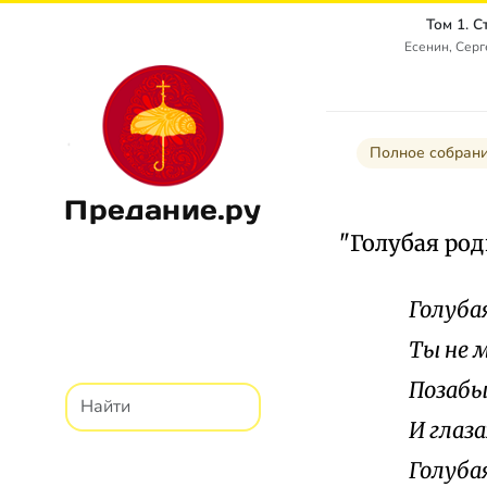
Том 1. 
Есенин, Сер
Полное собрани
Предание.ру
"Голубая ро
Голуба
Ты не 
Позабы
И глаз
Голуба