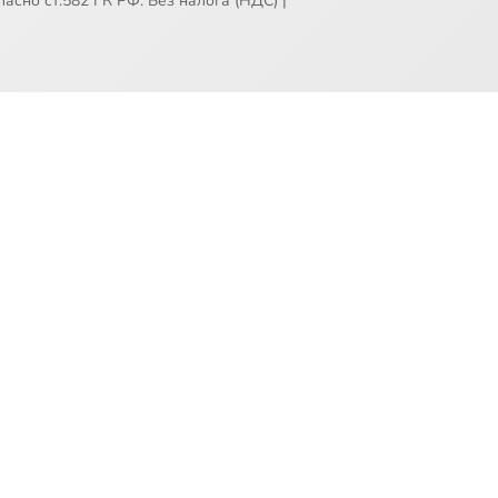
асно ст.582 ГК РФ. Без налога (НДС)
|