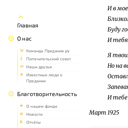
И в мо
Близко
Главная
Буду го
О нас
И тебя 
Команда Предание.ру
Я твои
Попечительский совет
Но на 
Наши друзья
Известные люди о
Оставл
Предании
Запевая
Благотворительность
И тебе 
О нашем фонде
Март 1925
Новости
Отчёты