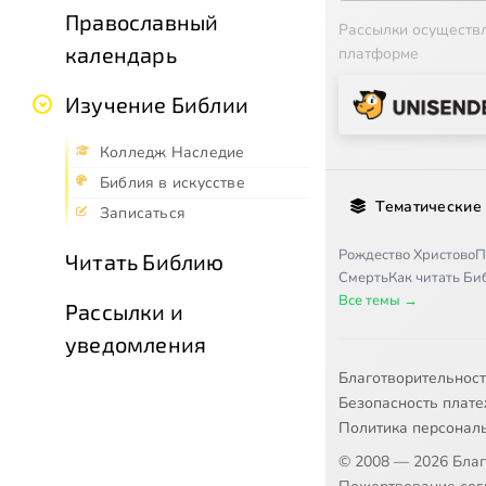
Православный
Рассылки осуществ
календарь
платформе
Изучение Библии
Колледж Наследие
Библия в искусстве
Тематические
Записаться
Рождество Христово
П
Читать Библию
Смерть
Как читать Б
Все темы →
Рассылки и
уведомления
Благотворительнос
Безопасность плат
Политика персонал
© 2008 — 2026 Бла