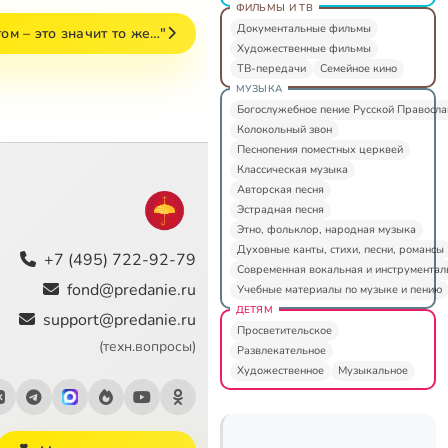
ФИЛЬМЫ И ТВ
Документальные фильмы
ом – это значит то же…"
Художественные фильмы
ТВ-передачи
Семейное кино
МУЗЫКА
Богослужебное пение Русской Правосл
Колокольный звон
Песнопения поместных церквей
Классическая музыка
Авторская песня
Эстрадная песня
Этно, фольклор, народная музыка
Духовные канты, стихи, песни, романсы
+7 (495) 722-92-79
Современная вокальная и инструментал
fond@predanie.ru
Учебные материалы по музыке и пению
ДЕТЯМ
support@predanie.ru
Просветительское
(техн.вопросы)
Развлекательное
Художественное
Музыкальное