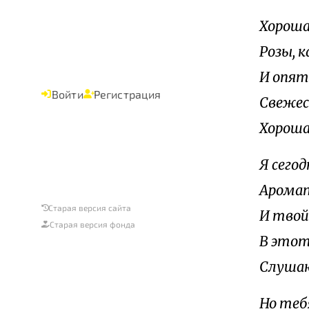
Хороша 
Розы, 
И опят
Войти
Регистрация
Свежес
Хороша 
Я сегод
Аромат
Старая версия сайта
И твой 
Старая версия фонда
В этот
Слушаю
Но тебя