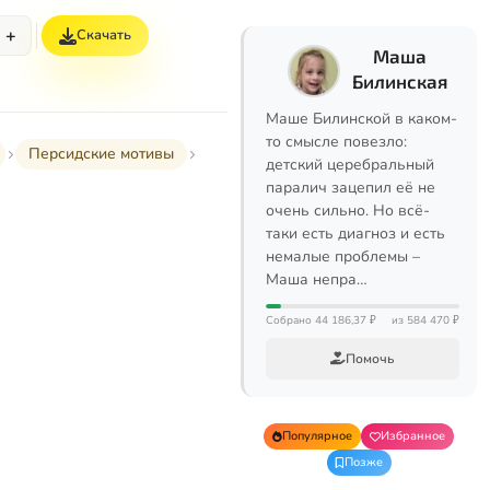
+
Скачать
Маша
Билинская
Маше Билинской в каком-
то смысле повезло:
Персидские мотивы
детский церебральный
паралич зацепил её не
очень сильно. Но всё-
таки есть диагноз и есть
немалые проблемы –
Маша непра…
Собрано 44 186,37 ₽
из 584 470 ₽
Помочь
Популярное
Избранное
Позже