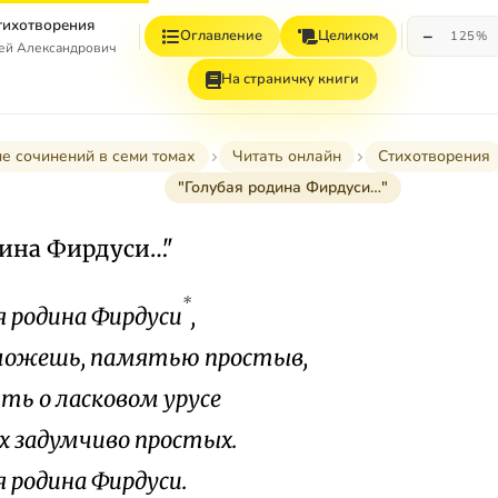
Стихотворения
−
Оглавление
Целиком
125%
гей Александрович
На страничку книги
е сочинений в семи томах
Читать онлайн
Стихотворения
"Голубая родина Фирдуси…"
дина Фирдуси…"
*
я родина Фирдуси
,
можешь, памятью простыв,
ть о ласковом урусе
ах задумчиво простых.
я родина Фирдуси.