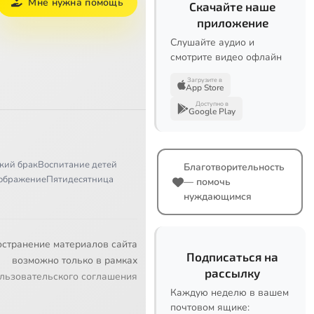
Мне нужна помощь
Скачайте наше
приложение
Слушайте аудио и
смотрите видео офлайн
Загрузите в
App Store
Доступно в
Google Play
кий брак
Воспитание детей
Благотворительность
ображение
Пятидесятница
— помочь
нуждающимся
остранение материалов сайта
Подписаться на
возможно только в рамках
рассылку
льзовательского соглашения
Каждую неделю в вашем
почтовом ящике: