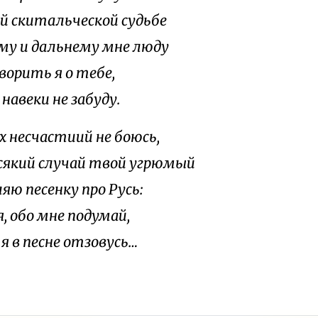
ей скитальческой судьбе
му и дальнему мне люду
ворить я о тебе,
навеки не забуду.
х несчастиий не боюсь,
всякий случай твой угрюмый
яю песенку про Русь:
, обо мне подумай,
я в песне отзовусь…