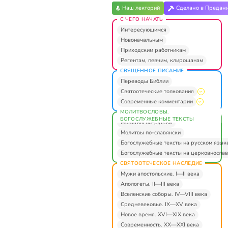
Наш лекторий
Сделано в Предан
С ЧЕГО НАЧАТЬ
Интересующимся
Новоначальным
Приходским работникам
Регентам, певчим, клирошанам
СВЯЩЕННОЕ ПИСАНИЕ
Переводы Библии
Святоотеческие толкования
Современные комментарии
МОЛИТВОСЛОВЫ.
БОГОСЛУЖЕБНЫЕ ТЕКСТЫ
Молитвы по-русски
Молитвы по-славянски
Богослужебные тексты на русском язык
Богослужебные тексты на церковнослав
СВЯТООТЕЧЕСКОЕ НАСЛЕДИЕ
Мужи апостольские. I—II века
Апологеты. II—III века
Вселенские соборы. IV—VIII века
Средневековье. IX—XV века
Новое время. XVI—XIX века
Современность. XX—XXI века