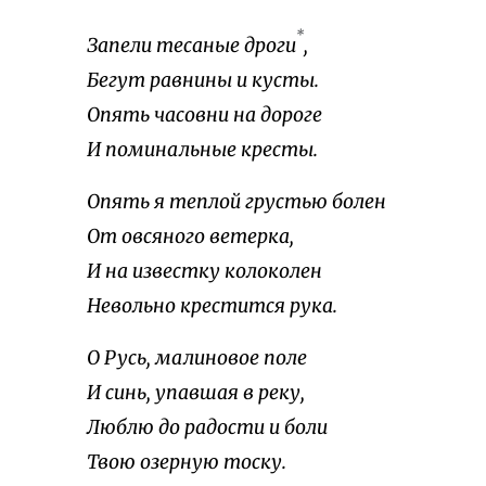
*
Запели тесаные дроги
,
Бегут равнины и кусты.
Опять часовни на дороге
И поминальные кресты.
Опять я теплой грустью болен
От овсяного ветерка,
И на известку колоколен
Невольно крестится рука.
О Русь, малиновое поле
И синь, упавшая в реку,
Люблю до радости и боли
Твою озерную тоску.