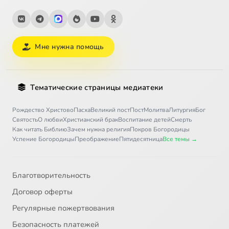
Мне нужна помощь
Тематические страницы медиатеки
Рождество Христово
Пасха
Великий пост
Пост
Молитва
Литургия
Бог
Святость
О любви
Христианский брак
Воспитание детей
Смерть
Как читать Библию
Зачем нужна религия
Покров Богородицы
Успение Богородицы
Преображение
Пятидесятница
Все темы →
Благотворительность
Договор оферты
Регулярные пожертвования
Безопасность платежей