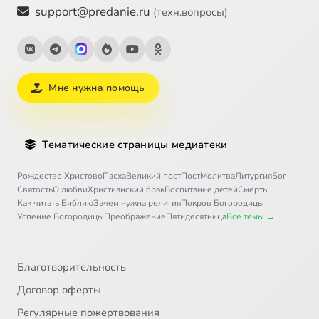
support@predanie.ru
(техн.вопросы)
Мне нужна помощь
Тематические страницы медиатеки
Рождество Христово
Пасха
Великий пост
Пост
Молитва
Литургия
Бог
Святость
О любви
Христианский брак
Воспитание детей
Смерть
Как читать Библию
Зачем нужна религия
Покров Богородицы
Успение Богородицы
Преображение
Пятидесятница
Все темы →
Благотворительность
Договор оферты
Регулярные пожертвования