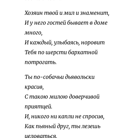
Хозяин твой и мил и знаменит,
И у него гостей бывает в доме
много,
И каждый, улыбаясь, норовит
Тебя по шерсти бархатной
потрогать.
Ты по-собачьи дьявольски
красив,
С такою милою доверчивой
приятцей.
И, никого ни капли не спросив,
Как пьяный друг, ты лезешь
целоваться.