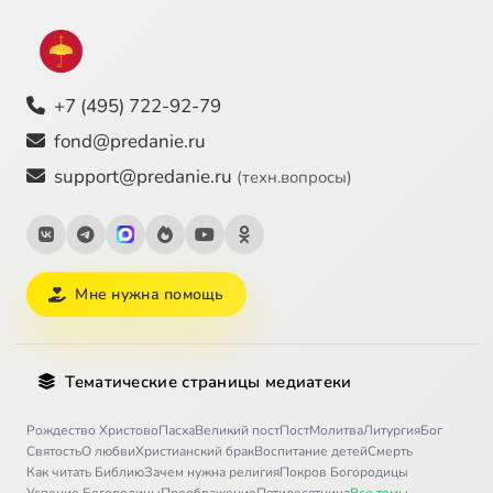
+7 (495) 722-92-79
fond@predanie.ru
support@predanie.ru
(техн.вопросы)
Мне нужна помощь
Тематические страницы медиатеки
Рождество Христово
Пасха
Великий пост
Пост
Молитва
Литургия
Бог
Святость
О любви
Христианский брак
Воспитание детей
Смерть
Как читать Библию
Зачем нужна религия
Покров Богородицы